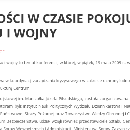
CI W CZASIE POKOJ
U I WOJNY
CJE
u i wojny to temat konferencji, w której, w piątek, 13 maja 2009 r.,
a w koordynacji zarządzania kryzysowego w zakresie ochrony ludnoś
ukturę Centrum.
Wojskowej im. Marszałka Józefa Piłsudskiego, została zorganizowana 
zatorami byli: Instytut Nauk Politycznych Wydziału Dziennikarstwa i 
Państwowej Straży Pożarnej oraz Towarzystwo Wiedzy Obronnej i Ce
m Bezpieczeństwa, udział wzięli również przedstawiciele Sztabu Gen
 Spraw Wewnętrznych i Administracji, Ministerstwa Spraw Zagraniczny