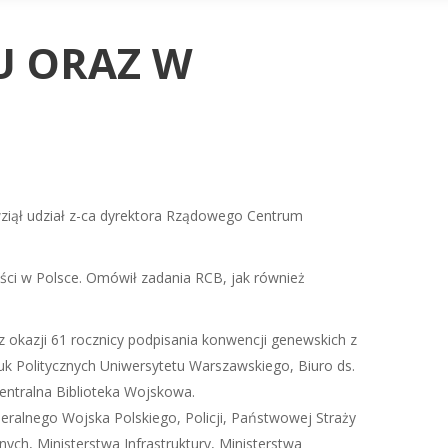
U ORAZ W
 wziął udział z-ca dyrektora Rządowego Centrum
ci w Polsce. Omówił zadania RCB, jak również
z okazji 61 rocznicy podpisania konwencji genewskich z
Nauk Politycznych Uniwersytetu Warszawskiego, Biuro ds.
ntralna Biblioteka Wojskowa.
eralnego Wojska Polskiego, Policji, Państwowej Straży
ch, Ministerstwa Infrastruktury, Ministerstwa