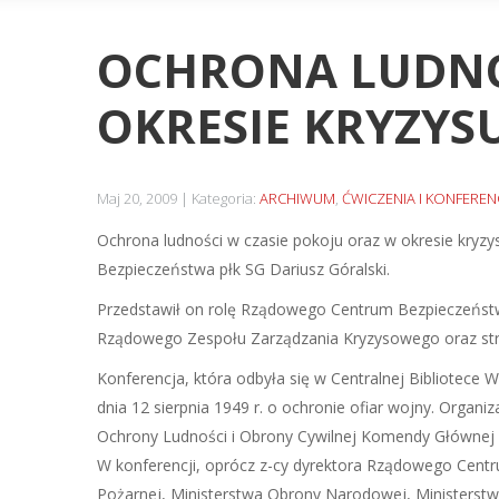
OCHRONA LUDNOŚ
OKRESIE KRYZYS
Maj 20, 2009
Kategoria:
ARCHIWUM
,
ĆWICZENIA I KONFEREN
Ochrona ludności w czasie pokoju oraz w okresie kryzys
Bezpieczeństwa płk SG Dariusz Góralski.
Przedstawił on rolę Rządowego Centrum Bezpieczeństw
Rządowego Zespołu Zarządzania Kryzysowego oraz str
Konferencja, która odbyła się w Centralnej Bibliotece 
dnia 12 sierpnia 1949 r. o ochronie ofiar wojny. Organi
Ochrony Ludności i Obrony Cywilnej Komendy Głównej 
W konferencji, oprócz z-cy dyrektora Rządowego Centru
Pożarnej, Ministerstwa Obrony Narodowej, Ministerstwa