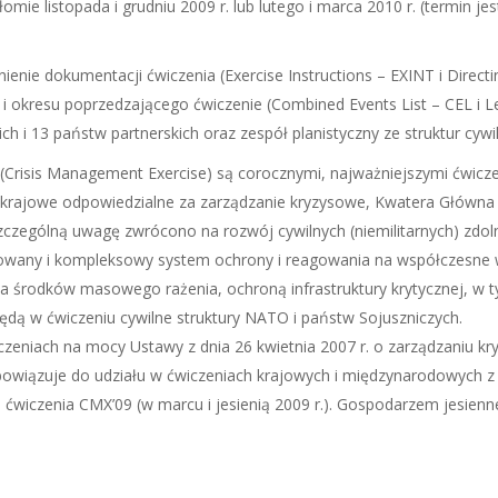
ie listopada i grudniu 2009 r. lub lutego i marca 2010 r. (termin je
łnienie dokumentacji ćwiczenia (Exercise Instructions – EXINT i Direct
a i okresu poprzedzającego ćwiczenie (Combined Events List – CEL i L
ich i 13 państw partnerskich oraz zespół planistyczny ze struktur cy
(Crisis Management Exercise) są corocznymi, najważniejszymi ćwic
 krajowe odpowiedzialne za zarządzanie kryzysowe, Kwatera Główna
zególną uwagę zwrócono na rozwój cywilnych (niemilitarnych) zdol
wany i kompleksowy system ochrony i reagowania na współczesne wy
cia środków masowego rażenia, ochroną infrastruktury krytycznej, 
ędą w ćwiczeniu cywilne struktury NATO i państw Sojuszniczych.
eniach na mocy Ustawy z dnia 26 kwietnia 2007 r. o zarządzaniu k
obowiązuje do udziału w ćwiczeniach krajowych i międzynarodowych z
ćwiczenia CMX’09 (w marcu i jesienią 2009 r.). Gospodarzem jesienne