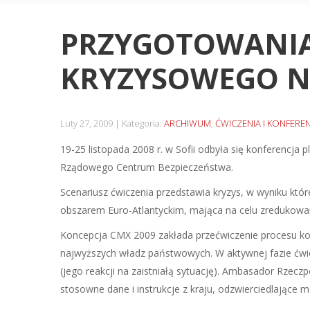
PRZYGOTOWANIA
KRYZYSOWEGO N
Luty 27, 2009
Kategoria:
ARCHIWUM
,
ĆWICZENIA I KONFEREN
19-25 listopada 2008 r. w Sofii odbyła się konferencja
Rządowego Centrum Bezpieczeństwa.
Scenariusz ćwiczenia przedstawia kryzys, w wyniku 
obszarem Euro-Atlantyckim, mająca na celu zredukowa
Koncepcja CMX 2009 zakłada przećwiczenie procesu kons
najwyższych władz państwowych. W aktywnej fazie ćwi
(jego reakcji na zaistniałą sytuację). Ambasador Rzecz
stosowne dane i instrukcje z kraju, odzwierciedlające 