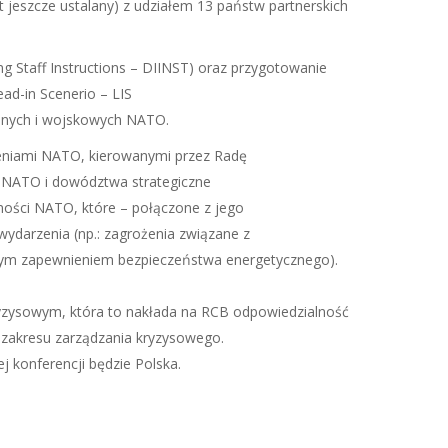
st jeszcze ustalany) z udziałem 13 państw partnerskich
ing Staff Instructions – DIINST) oraz przygotowanie
ead-in Scenerio – LIS
wilnych i wojskowych NATO.
zeniami NATO, kierowanymi przez Radę
 NATO i dowództwa strategiczne
ności NATO, które – połączone z jego
darzenia (np.: zagrożenia związane z
w tym zapewnieniem bezpieczeństwa energetycznego).
ryzysowym, która to nakłada na RCB odpowiedzialność
 zakresu zarządzania kryzysowego.
j konferencji będzie Polska.