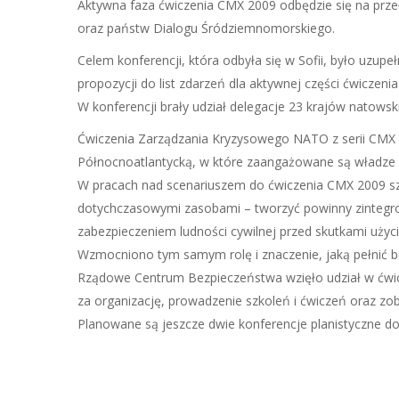
Aktywna faza ćwiczenia CMX 2009 odbędzie się na przełom
oraz państw Dialogu Śródziemnomorskiego.
Celem konferencji, która odbyła się w Sofii, było uzupe
propozycji do list zdarzeń dla aktywnej części ćwiczeni
W konferencji brały udział delegacje 23 krajów natowsk
Ćwiczenia Zarządzania Kryzysowego NATO z serii CMX 
Północnoatlantycką, w które zaangażowane są władze
W pracach nad scenariuszem do ćwiczenia CMX 2009 szc
dotychczasowymi zasobami – tworzyć powinny zintegro
zabezpieczeniem ludności cywilnej przed skutkami uży
Wzmocniono tym samym rolę i znaczenie, jaką pełnić b
Rządowe Centrum Bezpieczeństwa wzięło udział w ćwicz
za organizację, prowadzenie szkoleń i ćwiczeń oraz z
Planowane są jeszcze dwie konferencje planistyczne do 