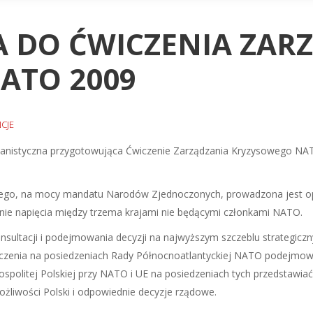
 DO ĆWICZENIA ZAR
ATO 2009
CJE
 planistyczna przygotowująca Ćwiczenie Zarządzania Kryzysowego NATO
którego, na mocy mandatu Narodów Zjednoczonych, prowadzona jest 
nie napięcia między trzema krajami nie będącymi członkami NATO.
ultacji i podejmowania decyzji na najwyższym szczeblu strategiczn
czenia na posiedzeniach Rady Północnoatlantyckiej NATO podejmowa
pospolitej Polskiej przy NATO i UE na posiedzeniach tych przedstawia
możliwości Polski i odpowiednie decyzje rządowe.