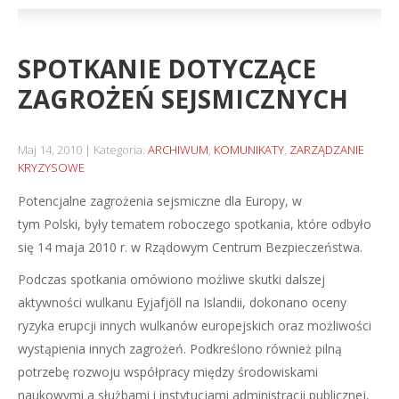
SPOTKANIE DOTYCZĄCE
ZAGROŻEŃ SEJSMICZNYCH
Maj 14, 2010
Kategoria:
ARCHIWUM
,
KOMUNIKATY
,
ZARZĄDZANIE
KRYZYSOWE
Potencjalne zagrożenia sejsmiczne dla Europy, w
tym Polski, były tematem roboczego spotkania, które odbyło
się 14 maja 2010 r. w Rządowym Centrum Bezpieczeństwa.
Podczas spotkania omówiono możliwe skutki dalszej
aktywności wulkanu Eyjafjöll na Islandii, dokonano oceny
ryzyka erupcji innych wulkanów europejskich oraz możliwości
wystąpienia innych zagrożeń. Podkreślono również pilną
potrzebę rozwoju współpracy między środowiskami
naukowymi a służbami i instytucjami administracji publicznej,