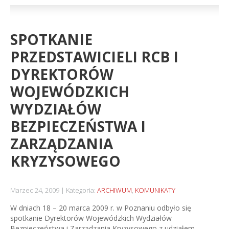
SPOTKANIE
PRZEDSTAWICIELI RCB I
DYREKTORÓW
WOJEWÓDZKICH
WYDZIAŁÓW
BEZPIECZEŃSTWA I
ZARZĄDZANIA
KRYZYSOWEGO
Marzec 24, 2009
Kategoria:
ARCHIWUM
,
KOMUNIKATY
W dniach 18 – 20 marca 2009 r. w Poznaniu odbyło się
spotkanie Dyrektorów Wojewódzkich Wydziałów
Bezpieczeństwa i Zarządzania Kryzysowego z udziałem