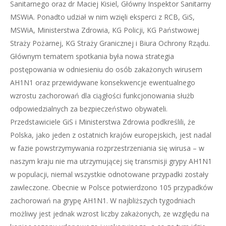
Sanitarnego oraz dr Maciej Kisiel, Główny Inspektor Sanitarny
MSWiA. Ponadto udział w nim wzięli eksperci z RCB, GiS,
MSWiA, Ministerstwa Zdrowia, KG Policji, KG Państwowej
Straży Pożarnej, KG Straży Granicznej i Biura Ochrony Rządu.
Głównym tematem spotkania była nowa strategia
postępowania w odniesieniu do osób zakażonych wirusem
AH1N1 oraz przewidywane konsekwencje ewentualnego
wzrostu zachorowań dla ciągłości funkcjonowania służb
odpowiedzialnych za bezpieczeństwo obywateli.
Przedstawiciele GiS i Ministerstwa Zdrowia podkreślili, że
Polska, jako jeden z ostatnich krajów europejskich, jest nadal
w fazie powstrzymywania rozprzestrzeniania się wirusa – w
naszym kraju nie ma utrzymującej się transmisji grypy AH1N1
w populacji, niemal wszystkie odnotowane przypadki zostały
zawleczone. Obecnie w Polsce potwierdzono 105 przypadków
zachorowań na grypę AH1N1. W najbliższych tygodniach
możliwy jest jednak wzrost liczby zakażonych, ze względu na