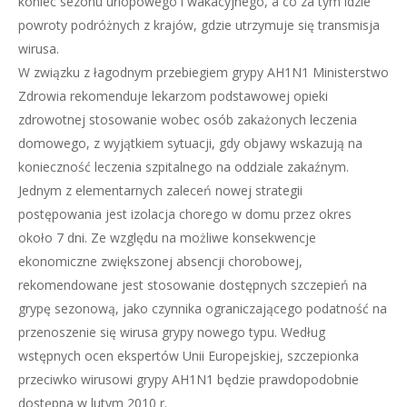
koniec sezonu urlopowego i wakacyjnego, a co za tym idzie
powroty podróżnych z krajów, gdzie utrzymuje się transmisja
wirusa.
W związku z łagodnym przebiegiem grypy AH1N1 Ministerstwo
Zdrowia rekomenduje lekarzom podstawowej opieki
zdrowotnej stosowanie wobec osób zakażonych leczenia
domowego, z wyjątkiem sytuacji, gdy objawy wskazują na
konieczność leczenia szpitalnego na oddziale zakaźnym.
Jednym z elementarnych zaleceń nowej strategii
postępowania jest izolacja chorego w domu przez okres
około 7 dni. Ze względu na możliwe konsekwencje
ekonomiczne zwiększonej absencji chorobowej,
rekomendowane jest stosowanie dostępnych szczepień na
grypę sezonową, jako czynnika ograniczającego podatność na
przenoszenie się wirusa grypy nowego typu. Według
wstępnych ocen ekspertów Unii Europejskiej, szczepionka
przeciwko wirusowi grypy AH1N1 będzie prawdopodobnie
dostępna w lutym 2010 r.