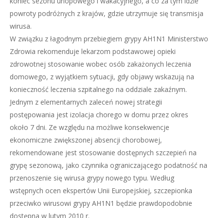
koniec sezonu urlopowego i wakacyjnego, a co za tym idzie
powroty podróżnych z krajów, gdzie utrzymuje się transmisja
wirusa.
W związku z łagodnym przebiegiem grypy AH1N1 Ministerstwo
Zdrowia rekomenduje lekarzom podstawowej opieki
zdrowotnej stosowanie wobec osób zakażonych leczenia
domowego, z wyjątkiem sytuacji, gdy objawy wskazują na
konieczność leczenia szpitalnego na oddziale zakaźnym.
Jednym z elementarnych zaleceń nowej strategii
postępowania jest izolacja chorego w domu przez okres
około 7 dni. Ze względu na możliwe konsekwencje
ekonomiczne zwiększonej absencji chorobowej,
rekomendowane jest stosowanie dostępnych szczepień na
grypę sezonową, jako czynnika ograniczającego podatność na
przenoszenie się wirusa grypy nowego typu. Według
wstępnych ocen ekspertów Unii Europejskiej, szczepionka
przeciwko wirusowi grypy AH1N1 będzie prawdopodobnie
dostępna w lutym 2010 r.