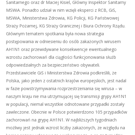
Sanitarnego oraz dr Maciej Kisiel, Główny Inspektor Sanitarny
MSWiA. Ponadto udział w nim wzięli eksperci z RCB, GiS,
MSWiA, Ministerstwa Zdrowia, KG Policji, KG Państwowej
Straży Pożarnej, KG Straży Granicznej i Biura Ochrony Rządu.
Głównym tematem spotkania była nowa strategia
postępowania w odniesieniu do osób zakażonych wirusem
AH1N1 oraz przewidywane konsekwencje ewentualnego
wzrostu zachorowań dla ciągłości funkcjonowania służb
odpowiedzialnych za bezpieczeństwo obywateli.
Przedstawiciele GiS i Ministerstwa Zdrowia podkreślili, że
Polska, jako jeden z ostatnich krajów europejskich, jest nadal
w fazie powstrzymywania rozprzestrzeniania się wirusa – w
naszym kraju nie ma utrzymującej się transmisji grypy AH1N1
w populacji, niemal wszystkie odnotowane przypadki zostały
zawleczone. Obecnie w Polsce potwierdzono 105 przypadków
zachorowań na grypę AH1N1. W najbliższych tygodniach
możliwy jest jednak wzrost liczby zakażonych, ze względu na