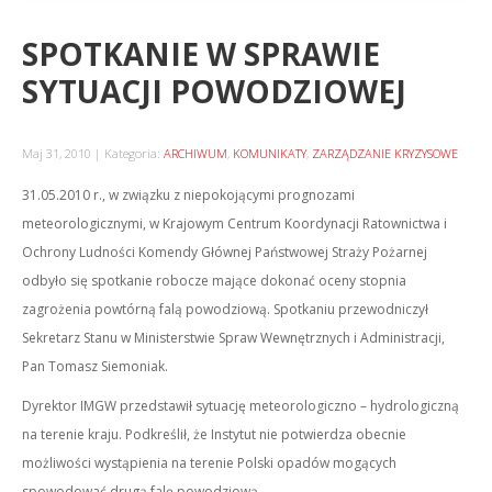
SPOTKANIE W SPRAWIE
SYTUACJI POWODZIOWEJ
Maj 31, 2010
Kategoria:
ARCHIWUM
,
KOMUNIKATY
,
ZARZĄDZANIE KRYZYSOWE
31.05.2010 r., w związku z niepokojącymi prognozami
meteorologicznymi, w Krajowym Centrum Koordynacji Ratownictwa i
Ochrony Ludności Komendy Głównej Państwowej Straży Pożarnej
odbyło się spotkanie robocze mające dokonać oceny stopnia
zagrożenia powtórną falą powodziową. Spotkaniu przewodniczył
Sekretarz Stanu w Ministerstwie Spraw Wewnętrznych i Administracji,
Pan Tomasz Siemoniak.
Dyrektor IMGW przedstawił sytuację meteorologiczno – hydrologiczną
na terenie kraju. Podkreślił, że Instytut nie potwierdza obecnie
możliwości wystąpienia na terenie Polski opadów mogących
spowodować drugą falę powodziową.