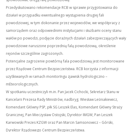
Przedyskutowano rekomendacje RCB w sprawie przygotowania do
działań w przypadku ewentualnego wystąpienia drugiej fali
powodziowej, w tym dokonanie przez wojewodów, we współpracy z
samorządem oraz odpowiednimi instytucjami i służbami oceny stanu
wałów po powodzi, podjęcie doraźnych działań zabezpieczających wały
powodziowe naruszone poprzednią falą powodziową, określenie
rejonów szczególnie zagrożonych.
Potencjalne zagrożenie powtórną fala powodziową jest monitorowane
przez Rządowe Centrum Bezpieczeństwa. RCB korzysta z informacji
uzySkiwanych w ramach monitorIngu zjawisk hydrologiczno –
mEteorologicznych.
W spotkaniu uczestniczyli m.in. Pan Jacek Cichocki, Sekretarz Stanu w
Kancelarii Prezesa Rady Ministrów, nadbryg. Wiesław Leśniakiewicz,
Komendant Główny PSP, płk SG Leszek Elas, Komendant Główny Straży
Granicznej, Pan Mieczysław Ostojski, Dyrektor IMGW, Pan Leszek
Karwowski Prezes KZGW oraz Pan Marcin Samsonowicz – Górski,
Dyrektor Rządowego Centrum Bezpieczeństwa.