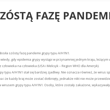
ZÓSTĄ FAZĘ PANDEMI
łosiła szóstą fazę pandemii grypy typu A/H1N1.
 wtedy, gdy epidemia grypy wystąpi w przynamniej jednym kraju, leżącym w
 z człowieka na człowieka (USA i Meksyk – Region WHO dla Ameryk).
ypy typu A/H1N1 stał się bardziej zjadliwy. Nie oznacza również, że wir
 że każdy kraj może zostać dotknięty, jednakże nikt nie może przewidzieć
 wirusem grypy typu A/H1N1. Osoby, które zostały zakażone, wykazywały 