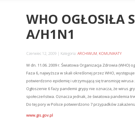
WHO OGŁOSIŁA S
A/H1N1
Czerwiec 12, 2009
Kategoria:
ARCHIWUM
,
KOMUNIKATY
W dn. 11.06. 2009 r. Światowa Organizacja Zdrowia (WHO) og
Faza 6, najwyższa w skali określonej przez WHO, występuje
potwierdzono epidemię i utrzymującą się transmisję wirusa
Ogłoszenie 6 fazy pandemii grypy nie oznacza, że wirus gr
społeczeństwa. Oznacza jednak, że światowa pandemia trwa i
Do tej pory w Polsce potwierdzono 7 przypadków zakażenia
www.gis.gov.pl