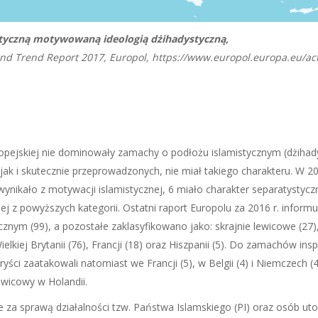
ystyczną motywowaną ideologią dżihadystyczną,
nd Trend Report 2017, Europol, https://www.europol.europa.eu/acti
ropejskiej nie dominowały zamachy o podłożu islamistycznym (dżihad
ak i skutecznie przeprowadzonych, nie miał takiego charakteru. W 20
 wynikało z motywacji islamistycznej, 6 miało charakter separatystyczn
j z powyższych kategorii. Ostatni raport Europolu za 2016 r. inform
nym (99), a pozostałe zaklasyfikowano jako: skrajnie lewicowe (27), i
ielkiej Brytanii (76), Francji (18) oraz Hiszpanii (5). Do zamachów i
rroryści zaatakowali natomiast we Francji (5), w Belgii (4) i Niemczec
awicowy w Holandii.
za sprawą działalności tzw. Państwa Islamskiego (PI) oraz osób utoż