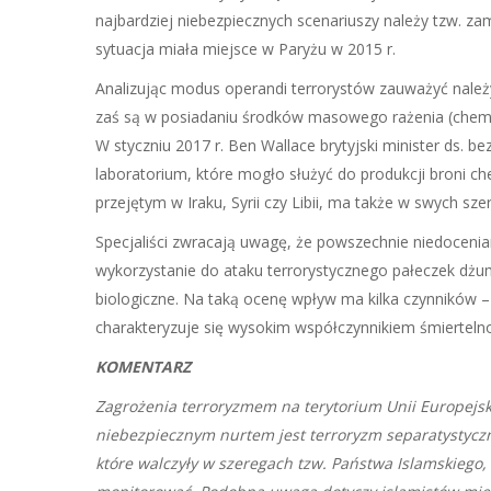
najbardziej niebezpiecznych scenariuszy należy tzw. z
sytuacja miała miejsce w Paryżu w 2015 r.
Analizując modus operandi terrorystów zauważyć należy
zaś są w posiadaniu środków masowego rażenia (chemic
W styczniu 2017 r. Ben Wallace brytyjski minister ds. 
laboratorium, które mogło służyć do produkcji broni 
przejętym w Iraku, Syrii czy Libii, ma także w swych sze
Specjaliści zwracają uwagę, że powszechnie niedocenia
wykorzystanie do ataku terrorystycznego pałeczek dżu
biologiczne. Na taką ocenę wpływ ma kilka czynników –
charakteryzuje się wysokim współczynnikiem śmiertelnoś
KOMENTARZ
Zagrożenia terroryzmem na terytorium Unii Europejsk
niebezpiecznym nurtem jest terroryzm separatystyczn
które walczyły w szeregach tzw. Państwa Islamskiego,