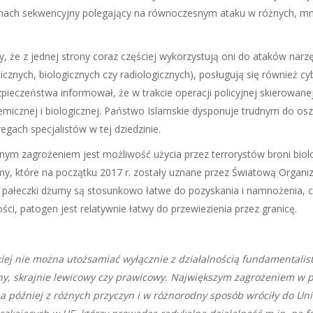
amach sekwencyjny polegający na równoczesnym ataku w różnych, mnie
, że z jednej strony coraz częściej wykorzystują oni do ataków nar
znych, biologicznych czy radiologicznych), posługują się również c
bezpieczeństwa informował, że w trakcie operacji policyjnej skierowa
chemicznej i biologicznej. Państwo Islamskie dysponuje trudnym do 
regach specjalistów w tej dziedzinie.
nym zagrożeniem jest możliwość użycia przez terrorystów broni biolo
my, które na początku 2017 r. zostały uznane przez Światową Organi
 pałeczki dżumy są stosunkowo łatwe do pozyskania i namnożenia, c
ci, patogen jest relatywnie łatwy do przewiezienia przez granicę.
iej nie można utożsamiać wyłącznie z działalnością fundamentalis
y, skrajnie lewicowy czy prawicowy. Największym zagrożeniem w p
 a później z różnych przyczyn i w różnorodny sposób wróciły do Un