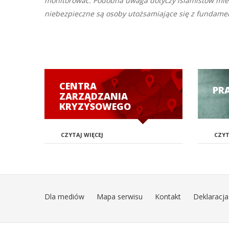
monitorować. Podobna uwaga dotyczy islamistów miesz
niebezpieczne są osoby utożsamiające się z fundamen
CENTRA
PR
ZARZĄDZANIA
KRYZYSOWEGO
CZYTAJ WIĘCEJ
CZYT
Dla mediów
Mapa serwisu
Kontakt
Deklaracja