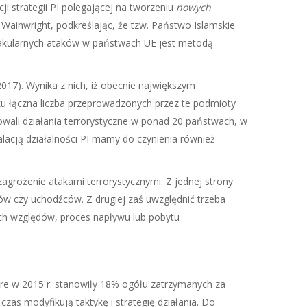
ji strategii PI polegającej na tworzeniu
nowych
Wainwright, podkreślając, że tzw. Państwo Islamskie
takularnych ataków w państwach UE jest metodą
17). Wynika z nich, iż obecnie największym
ku łączna liczba przeprowadzonych przez te podmioty
wali działania terrorystyczne w ponad 20 państwach, w
eskalacją działalności PI mamy do czynienia również
agrożenie atakami terrorystycznymi. Z jednej strony
tów czy uchodźców. Z drugiej zaś uwzględnić trzeba
ych względów, proces napływu lub pobytu
tóre w 2015 r. stanowiły 18% ogółu zatrzymanych za
czas modyfikują taktykę i strategię działania. Do