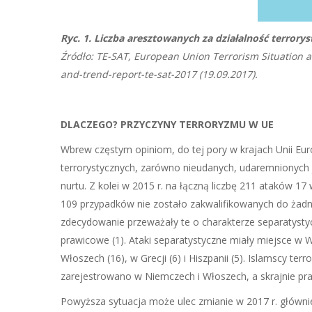
Ryc. 1. Liczba aresztowanych za działalność terror
Źródło: TE-SAT, European Union Terrorism Situation a
and-trend-report-te-sat-2017 (19.09.2017).
DLACZEGO? PRZYCZYNY TERRORYZMU W UE
Wbrew częstym opiniom, do tej pory w krajach Unii Eu
terrorystycznych, zarówno nieudanych, udaremnionych j
nurtu. Z kolei w 2015 r. na łączną liczbę 211 ataków 17
109 przypadków nie zostało zakwalifikowanych do żadne
zdecydowanie przeważały te o charakterze separatystycz
prawicowe (1). Ataki separatystyczne miały miejsce w W
Włoszech (16), w Grecji (6) i Hiszpanii (5). Islamscy te
zarejestrowano w Niemczech i Włoszech, a skrajnie pr
Powyższa sytuacja może ulec zmianie w 2017 r. głównie 