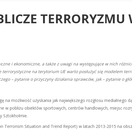
LICZE TERRORYZMU 
tyczne i ekonomiczne, a także z uwagi na występujące w nich różnic
 terrorystyczne na terytorium UE warto posłużyć się modelem terr
aczego – pytanie o przyczyny działania sprawców, jak – pytanie o g
gę na możliwość uzyskania jak największego rozgłosu medialnego dążą
ne w pobliżu obiektów sportowych, centrów handlowych, miejsc rozr
zy Sztokholmie.
n Terrorism Situation and Trend Report) w latach 2013-2015 na obsza