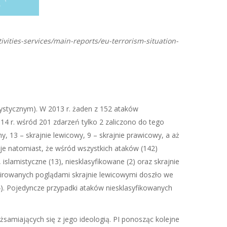
vities-services/main-reports/eu-terrorism-situation-
ystycznym). W 2013 r. żaden z 152 ataków
14 r. wśród 201 zdarzeń tylko 2 zaliczono do tego
y, 13 – skrajnie lewicowy, 9 – skrajnie prawicowy, a aż
uje natomiast, że wśród wszystkich ataków (142)
slamistyczne (13), niesklasyfikowane (2) oraz skrajnie
nspirowanych poglądami skrajnie lewicowymi doszło we
h (4). Pojedyncze przypadki ataków niesklasyfikowanych
samiających się z jego ideologią. PI ponosząc kolejne