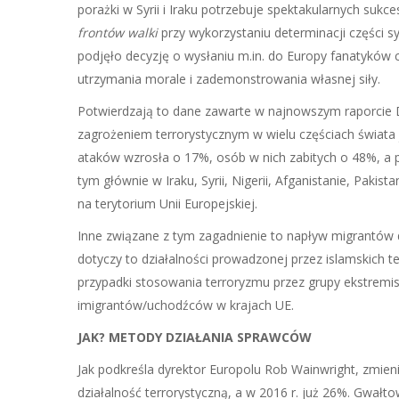
porażki w Syrii i Iraku potrzebuje spektakularnych sukc
frontów walki
przy wykorzystaniu determinacji części s
podjęło decyzję o wysłaniu m.in. do Europy fanatykó
utrzymania morale i zademonstrowania własnej siły.
Potwierdzają to dane zawarte w najnowszym raporcie D
zagrożeniem terrorystycznym w wielu częściach świata 
ataków wzrosła o 17%, osób w nich zabitych o 48%, a 
tym głównie w Iraku, Syrii, Nigerii, Afganistanie, Pakist
na terytorium Unii Europejskiej.
Inne związane z tym zagadnienie to napływ migrantów do
dotyczy to działalności prowadzonej przez islamskich 
przypadki stosowania terroryzmu przez grupy ekstremi
imigrantów/uchodźców w krajach UE.
JAK? METODY DZIAŁANIA SPRAWCÓW
Jak podkreśla dyrektor Europolu Rob Wainwright, zmieni
działalność terrorystyczną, a w 2016 r. już 26%. Gwałto