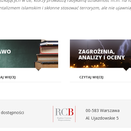
kających w UE, którzy prowadzą radykalną działalność m.in. na f
talizmem islamskim i skłonne stosować terroryzm, ale nie ujawnia
AWO
ZAGROŻENIA,
ANALIZY I OCENY
AJ WIĘCEJ
CZYTAJ WIĘCEJ
00-583 Warszawa
 dostępności
Al. Ujazdowskie 5