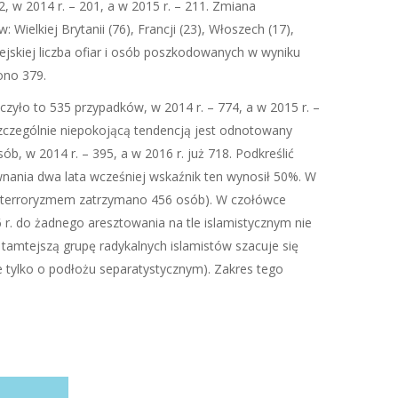
, w 2014 r. – 201, a w 2015 r. – 211. Zmiana
ielkiej Brytanii (76), Francji (23), Włoszech (17),
ropejskiej liczba ofiar i osób poszkodowanych w wyniku
ono 379.
zyło to 535 przypadków, w 2014 r. – 774, a w 2015 r. –
szczególnie niepokojącą tendencją jest odnotowany
b, w 2014 r. – 395, a w 2016 r. już 718. Podkreślić
ównania dwa lata wcześniej wskaźnik ten wynosił 50%. W
e z terroryzmem zatrzymano 456 osób). W czołówce
16 r. do żadnego aresztowania na tle islamistycznym nie
 tamtejszą grupę radykalnych islamistów szacuje się
le tylko o podłożu separatystycznym). Zakres tego