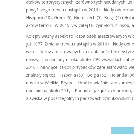
ataków terrorystycznych, zarówno tych nieudanych lub u
powyższego trendu nastąpiła w 2016 r., kiedy odnotowan
Hiszpanii (10), Grecji (6), Niemczech (5), Belgii (4) i H
aktów terroru. W 2015 r. w całej UE zginęło 151 osób, 
Kolejny ważny aspekt to liczba osób aresztowanych w p
już 1077. Zmiana trendu nastąpiła w 2016 r., kiedy od
wzrost liczby aresztowanych za działalność terrorystyc
należy, iż w minionym roku około 70% wszystkich zatrzy
2016 r. najwięcej takich przypadków zarejestrowano w
znalazły się też: Hiszpania (69), Belgia (62), Holandia 
doszło w Wielkiej Brytanii, choć to właśnie tam zamie
obecnie na około 20 tys. Ponadto, jak już zaznaczono, 
zjawiska w poszczególnych państwach członkowskich U