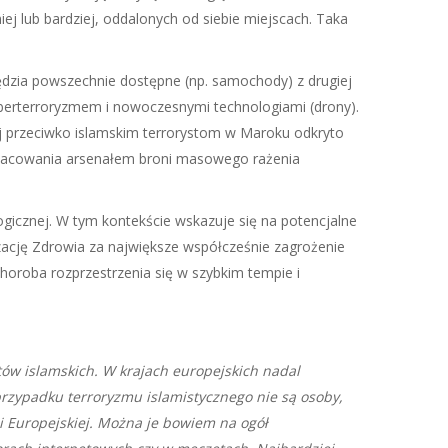
j lub bardziej, oddalonych od siebie miejscach. Taka
zędzia powszechnie dostępne (np. samochody) z drugiej
yberterroryzmem i nowoczesnymi technologiami (drony).
nej przeciwko islamskim terrorystom w Maroku odkryto
oszacowania arsenałem broni masowego rażenia
gicznej. W tym kontekście wskazuje się na potencjalne
zację Zdrowia za największe współcześnie zagrożenie
horoba rozprzestrzenia się w szybkim tempie i
tów islamskich. W krajach europejskich nadal
rzypadku terroryzmu islamistycznego nie są osoby,
ii Europejskiej. Można je bowiem na ogół