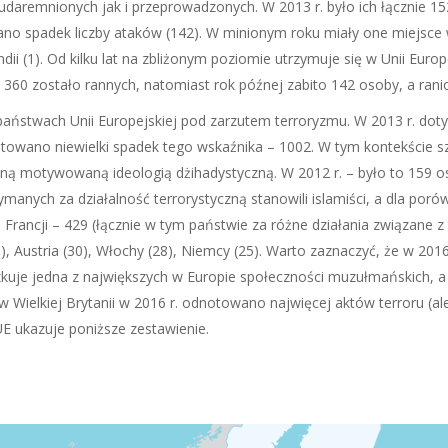
daremnionych jak i przeprowadzonych. W 2013 r. było ich łącznie 152
o spadek liczby ataków (142). W minionym roku miały one miejsce w: W
olandii (1). Od kilku lat na zbliżonym poziomie utrzymuje się w Unii Eu
a 360 zostało rannych, natomiast rok późnej zabito 142 osoby, a rani
aństwach Unii Europejskiej pod zarzutem terroryzmu. W 2013 r. dotyc
notowano niewielki spadek tego wskaźnika – 1002. W tym kontekście 
zną motywowaną ideologią dżihadystyczną. W 2012 r. – było to 159 osó
manych za działalność terrorystyczną stanowili islamiści, a dla por
e Francji – 429 (łącznie w tym państwie za różne działania związan
(36), Austria (30), Włochy (28), Niemcy (25). Warto zaznaczyć, że w 20
szkuje jedna z największych w Europie społeczności muzułmańskich, a
w Wielkiej Brytanii w 2016 r. odnotowano najwięcej aktów terroru (a
E ukazuje poniższe zestawienie.