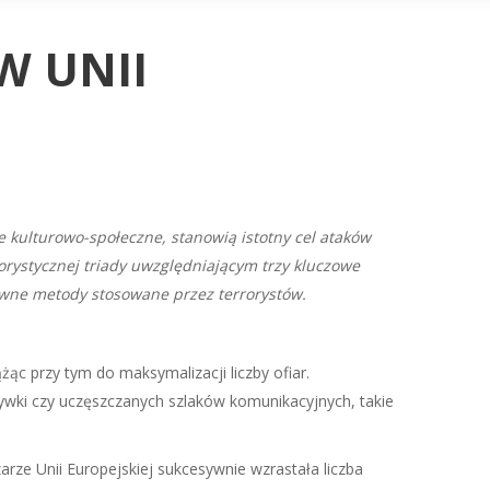
W UNII
e kulturowo-społeczne, stanowią istotny cel ataków
orystycznej triady uwzględniającym trzy kluczowe
łówne metody stosowane przez terrorystów.
c przy tym do maksymalizacji liczby ofiar.
ywki czy uczęszczanych szlaków komunikacyjnych, takie
rze Unii Europejskiej sukcesywnie wzrastała liczba