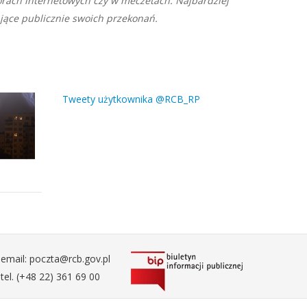
orach internetowych czy w meczetach. Najbardziej
jące publicznie swoich przekonań.
Tweety użytkownika @RCB_RP
email: poczta@rcb.gov.pl
tel. (+48 22) 361 69 00