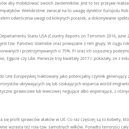
esów aby mobilizować swoich zwolenników. Jest to też przejaw realizac
ympatyków. Wielokrotnie zwracał na to uwagę dyrektor Europolu Rob 
w celem odwrócenia uwagi od kolejnych porażek, a dokonywanie spek
epartamentu Stanu USA (Country Reports on Terrorism 2016, June 20
jest tzw. Państwo Islamskie oraz powiązane z nim grupy. W ciągu ro
porwanych i przetrzymywanych o 75%. PI oraz ich sojusznicy podejmo
anie, Egipcie czy Libii. Pierwsze trzy kwartały 2017 r. pokazały, że z 
 Unii Europejskiej traktowany jako potencjalny czynnik generujący z
terrorystów ukrywających się lub szukających wsparcia wśród imigran
styczne (prawicowe lub lewicowe) negujące albo wspierające, z różn
a się profil sprawców ataków w UE. Co raz częściej są to kobiety, k
wnie wzrasta też rola tzw. samotnych wilków. Ponadto terroryści cały 