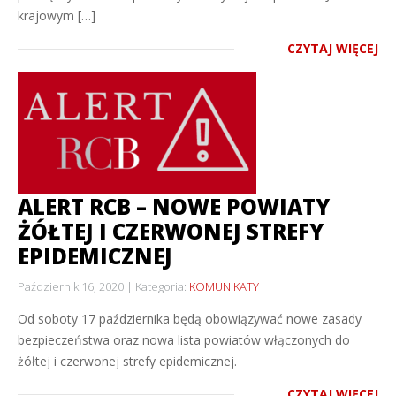
krajowym […]
CZYTAJ WIĘCEJ
ALERT RCB – NOWE POWIATY
ŻÓŁTEJ I CZERWONEJ STREFY
EPIDEMICZNEJ
Październik 16, 2020
Kategoria:
KOMUNIKATY
Od soboty 17 października będą obowiązywać nowe zasady
bezpieczeństwa oraz nowa lista powiatów włączonych do
żółtej i czerwonej strefy epidemicznej.
CZYTAJ WIĘCEJ