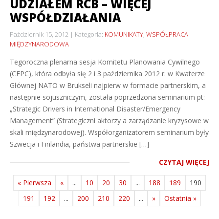
UDZIAŁEM RCB – WIĘCEJ
WSPÓŁDZIAŁANIA
Październik 15, 2012
Kategoria:
KOMUNIKATY
,
WSPÓŁPRACA
MIĘDZYNARODOWA
Tegoroczna plenarna sesja Komitetu Planowania Cywilnego
(CEPC), która odbyła się 2 i 3 października 2012 r. w Kwaterze
Głównej NATO w Brukseli najpierw w formacie partnerskim, a
następnie sojuszniczym, została poprzedzona seminarium pt:
„Strategic Drivers in International Disaster/Emergency
Management” (Strategiczni aktorzy a zarządzanie kryzysowe w
skali międzynarodowej). Współorganizatorem seminarium były
Szwecja i Finlandia, państwa partnerskie […]
CZYTAJ WIĘCEJ
« Pierwsza
«
...
10
20
30
...
188
189
190
191
192
...
200
210
220
...
»
Ostatnia »