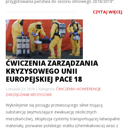
przygotowania państwa do sezonu zimowego 2018/2019”.
CZYTAJ WIĘCEJ
ĆWICZENIA ZARZĄDZANIA
KRYZYSOWEGO UNII
EUROPEJSKIEJ PACE 18
Listopad 23, 2018
Kategoria:
ĆWICZENIA I KONFERENCJE
,
ZARZĄDZANIE KRYZYSOWE
Wykolejenie się pociągu przewożącego silnie trującą
substancję (wymuszające ewakuację okolicznych
mieszkańców), eksplozja cysterny transportującej łatwopalne
materiały, porwanie polskiego statku (chemikaliowca) wraz z