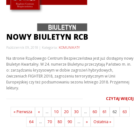
NOWY BIULETYN RCB
Październik 09, 2018
Kategoria:
KOMUNIKATY
Na stronie Rządowego Centrum Bezpieczeństwa jest już dostępny nowy
Biuletyn Kwartalny. W 24. numerze Biuletynu przeczytają Państwo m. in.
o: zarządzaniu kryzysowym w dobie zagrożeń hybrydowych,
ćwiczeniach FIGHTER 2018, zagrożeniu terrorystycznym w Unii
Europejskiej czy też podsumowaniu sezonu letniego 2018. Przyjemnej
lektury.
CZYTAJ WIĘCEJ
« Pierwsza
«
...
10
20
30
...
60
61
62
63
64
...
70
80
90
...
»
Ostatnia »