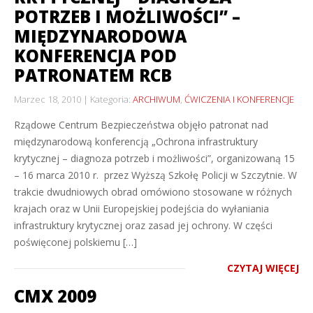
POTRZEB I MOŻLIWOŚCI” –
MIĘDZYNARODOWA
KONFERENCJA POD
PATRONATEM RCB
Marzec 18, 2010
Kategoria:
ARCHIWUM
,
ĆWICZENIA I KONFERENCJE
Rządowe Centrum Bezpieczeństwa objęło patronat nad
międzynarodową konferencją „Ochrona infrastruktury
krytycznej – diagnoza potrzeb i możliwości”, organizowaną 15
– 16 marca 2010 r. przez Wyższą Szkołę Policji w Szczytnie. W
trakcie dwudniowych obrad omówiono stosowane w różnych
krajach oraz w Unii Europejskiej podejścia do wyłaniania
infrastruktury krytycznej oraz zasad jej ochrony. W części
poświęconej polskiemu […]
CZYTAJ WIĘCEJ
CMX 2009