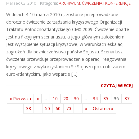
Marzec 03, 2010
Kategoria:
ARCHIWUM
,
ĆWICZENIA I KONFERENCJE
W dniach 4-10 marca 2010 r., zostanie przeprowadzone
doroczne ćwiczenie zarządzania kryzysowego Organizacji
Traktatu Północnoatlantyckiego CMX 2009. Ćwiczenie oparte
jest na fikcyjnym scenariuszu, a jego głównym założeniem
jest wystąpienie sytuacji kryzysowej w warunkach eskalacji
zagrożeń dla bezpieczeństwa państw Sojuszu. Scenariusz
ćwiczenia przewiduje przeprowadzenie operacji reagowania
kryzysowego z wykorzystaniem Sił Sojuszu poza obszarem
euro-atlantyckim, jako wsparcie […]
CZYTAJ WIĘCEJ
« Pierwsza
«
...
10
20
30
...
34
35
36
37
38
...
50
60
70
...
»
Ostatnia »