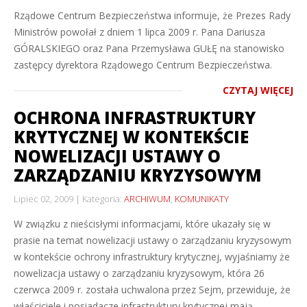
Rządowe Centrum Bezpieczeństwa informuje, że Prezes Rady
Ministrów powołał z dniem 1 lipca 2009 r. Pana Dariusza
GÓRALSKIEGO oraz Pana Przemysława GUŁĘ na stanowisko
zastępcy dyrektora Rządowego Centrum Bezpieczeństwa.
CZYTAJ WIĘCEJ
OCHRONA INFRASTRUKTURY
KRYTYCZNEJ W KONTEKŚCIE
NOWELIZACJI USTAWY O
ZARZĄDZANIU KRYZYSOWYM
Lipiec 02, 2009
Kategoria:
ARCHIWUM
,
KOMUNIKATY
W związku z nieścisłymi informacjami, które ukazały się w
prasie na temat nowelizacji ustawy o zarządzaniu kryzysowym
w kontekście ochrony infrastruktury krytycznej, wyjaśniamy że
nowelizacja ustawy o zarządzaniu kryzysowym, która 26
czerwca 2009 r. została uchwalona przez Sejm, przewiduje, że
właściciele i posiadacze infrastruktury krytycznej mają