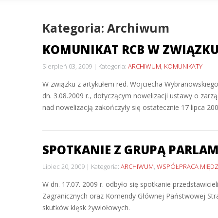
Kategoria: Archiwum
KOMUNIKAT RCB W ZWIĄZKU
Sierpień 03, 2009
Kategoria:
ARCHIWUM
,
KOMUNIKATY
W związku z artykułem red. Wojciecha Wybranowskiego 
dn. 3.08.2009 r., dotyczącym nowelizacji ustawy o za
nad nowelizacją zakończyły się ostatecznie 17 lipca 200
SPOTKANIE Z GRUPĄ PARLA
Lipiec 20, 2009
Kategoria:
ARCHIWUM
,
WSPÓŁPRACA MIĘD
W dn. 17.07. 2009 r. odbyło się spotkanie przedstawic
Zagranicznych oraz Komendy Głównej Państwowej Straży
skutków klęsk żywiołowych.