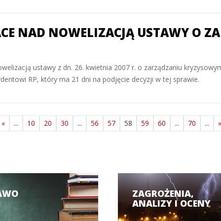
CE NAD NOWELIZACJĄ USTAWY O 
owelizacją ustawy z dn. 26. kwietnia 2007 r. o zarządzaniu kryzysowy
entowi RP, który ma 21 dni na podjęcie decyzji w tej sprawie.
«
...
10
20
30
...
56
57
58
59
60
...
70
...
AWO
ZAGROŻENIA,
ANALIZY I OCENY