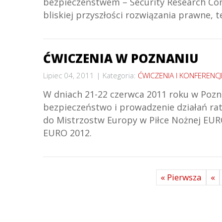
bezpieczeństwem – Security Research Con
bliskiej przyszłości rozwiązania prawne, 
ĆWICZENIA W POZNANIU
Lipiec 04, 2011
Kategoria:
ĆWICZENIA I KONFERENCJ
W dniach 21-22 czerwca 2011 roku w Pozna
bezpieczeństwo i prowadzenie działań ra
do Mistrzostw Europy w Piłce Nożnej EURO
EURO 2012.
« Pierwsza
«