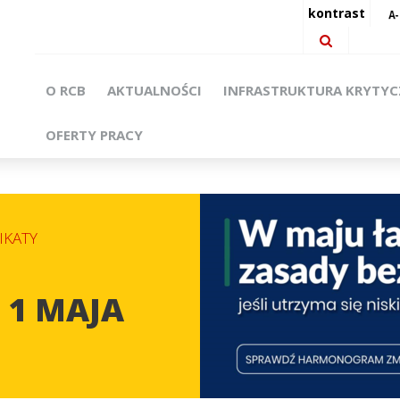
kontrast
O RCB
AKTUALNOŚCI
INFRASTRUKTURA KRYTY
OFERTY PRACY
KATY
 1 MAJA