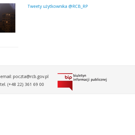
Tweety użytkownika @RCB_RP
email: poczta@rcb.gov.pl
tel. (+48 22) 361 69 00