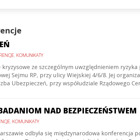
rencje
ZEŃ
RENCJE
,
KOMUNIKATY
e kryzysowe ze szczególnym uwzględnieniem ryzyka 
wej Sejmu RP, przy ulicy Wiejskiej 4/6/8. Jej organ
a Izba Ubezpieczeń, przy współudziale Rządowego C
BADANIOM NAD BEZPIECZEŃSTWEM
ENCJE
,
KOMUNIKATY
 Warszawie odbyła się międzynarodowa konferencja