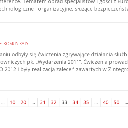
ference. Tematem obrad specjalistów i gości z Eur
technologiczne i organizacyjne, służące bezpieczeń
E
,
KOMUNIKATY
niu odbyły się ćwiczenia zgrywające działania służ
towniczych pk. „Wydarzenia 2011”. Ćwiczenia prowa
 2012 i były realizacją zaleceń zawartych w Zinte
...
10
20
...
31
32
33
34
35
...
40
50
...