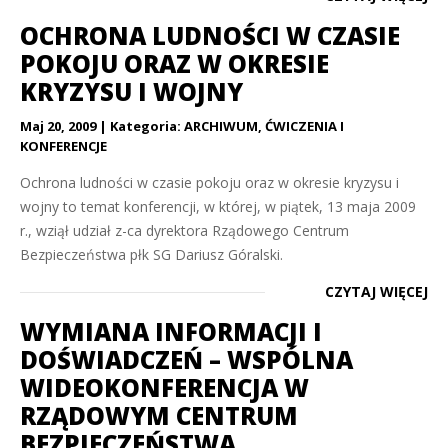
OCHRONA LUDNOŚCI W CZASIE
POKOJU ORAZ W OKRESIE
KRYZYSU I WOJNY
Maj 20, 2009
Kategoria:
ARCHIWUM
,
ĆWICZENIA I
KONFERENCJE
Ochrona ludności w czasie pokoju oraz w okresie kryzysu i
wojny to temat konferencji, w której, w piątek, 13 maja 2009
r., wziął udział z-ca dyrektora Rządowego Centrum
Bezpieczeństwa płk SG Dariusz Góralski.
CZYTAJ WIĘCEJ
WYMIANA INFORMACJI I
DOŚWIADCZEŃ – WSPÓLNA
WIDEOKONFERENCJA W
RZĄDOWYM CENTRUM
BEZPIECZEŃSTWA