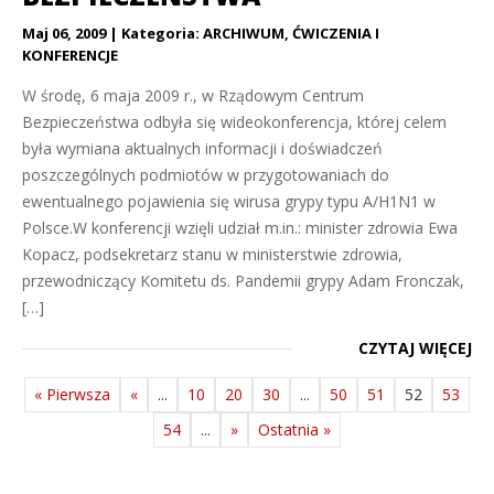
Maj 06, 2009
Kategoria:
ARCHIWUM
,
ĆWICZENIA I
KONFERENCJE
W środę, 6 maja 2009 r., w Rządowym Centrum
Bezpieczeństwa odbyła się wideokonferencja, której celem
była wymiana aktualnych informacji i doświadczeń
poszczególnych podmiotów w przygotowaniach do
ewentualnego pojawienia się wirusa grypy typu A/H1N1 w
Polsce.W konferencji wzięli udział m.in.: minister zdrowia Ewa
Kopacz, podsekretarz stanu w ministerstwie zdrowia,
przewodniczący Komitetu ds. Pandemii grypy Adam Fronczak,
[…]
CZYTAJ WIĘCEJ
« Pierwsza
«
...
10
20
30
...
50
51
52
53
54
...
»
Ostatnia »