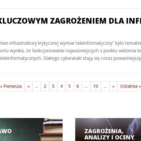
 KLUCZOWYM ZAGROŻENIEM DLA IN
two infrastruktury krytycznej wymiar teleinformatyczny” było temate
tu wynika, że funkcjonowanie najważniejszych z punktu widzenia be
teleinformatycznych. Dlatego cyberataki stają się coraz poważniejsz
« Pierwsza
«
...
2
3
4
5
6
...
10
...
»
Ostatnia »
AWO
ZAGROŻENIA,
ANALIZY I OCENY