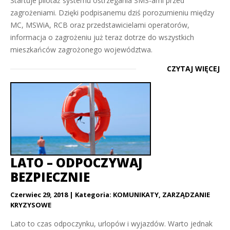
Startuje pilotaż systemu ostrzegania SMS-ami przed
zagrożeniami. Dzięki podpisanemu dziś porozumieniu między
MC, MSWiA, RCB oraz przedstawicielami operatorów,
informacja o zagrożeniu już teraz dotrze do wszystkich
mieszkańców zagrożonego województwa.
CZYTAJ WIĘCEJ
LATO – ODPOCZYWAJ
BEZPIECZNIE
Czerwiec 29, 2018
Kategoria:
KOMUNIKATY
,
ZARZĄDZANIE
KRYZYSOWE
Lato to czas odpoczynku, urlopów i wyjazdów. Warto jednak