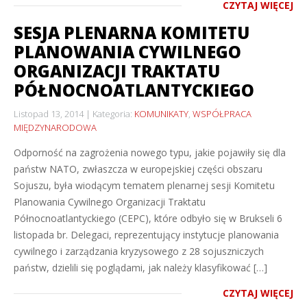
CZYTAJ WIĘCEJ
SESJA PLENARNA KOMITETU
PLANOWANIA CYWILNEGO
ORGANIZACJI TRAKTATU
PÓŁNOCNOATLANTYCKIEGO
Listopad 13, 2014
Kategoria:
KOMUNIKATY
,
WSPÓŁPRACA
MIĘDZYNARODOWA
Odporność na zagrożenia nowego typu, jakie pojawiły się dla
państw NATO, zwłaszcza w europejskiej części obszaru
Sojuszu, była wiodącym tematem plenarnej sesji Komitetu
Planowania Cywilnego Organizacji Traktatu
Północnoatlantyckiego (CEPC), które odbyło się w Brukseli 6
listopada br. Delegaci, reprezentujący instytucje planowania
cywilnego i zarządzania kryzysowego z 28 sojuszniczych
państw, dzielili się poglądami, jak należy klasyfikować […]
CZYTAJ WIĘCEJ