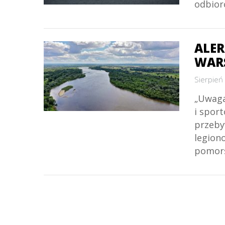
odbior
ALER
WAR
Sierpień
„Uwaga
i spor
przeby
legion
pomors