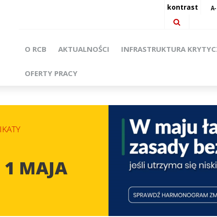
kontrast
O RCB
AKTUALNOŚCI
INFRASTRUKTURA KRYTY
OFERTY PRACY
KATY
 1 MAJA