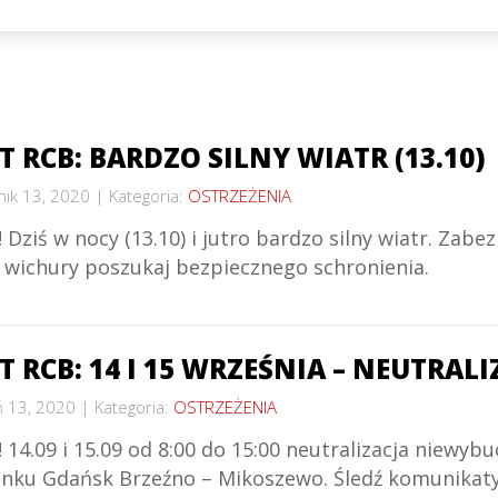
T RCB: BARDZO SILNY WIATR (13.10)
nik 13, 2020
Kategoria:
OSTRZEŻENIA
Dziś w nocy (13.10) i jutro bardzo silny wiatr. Zab
e wichury poszukaj bezpiecznego schronienia.
T RCB: 14 I 15 WRZEŚNIA – NEUTRA
 13, 2020
Kategoria:
OSTRZEŻENIA
14.09 i 15.09 od 8:00 do 15:00 neutralizacja niewybu
inku Gdańsk Brzeźno – Mikoszewo. Śledź komunikaty. 