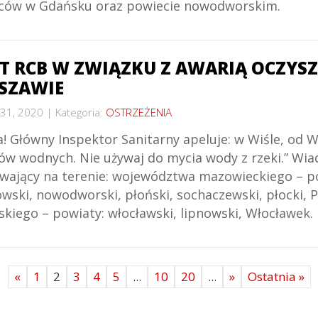
ców w Gdańsku oraz powiecie nowodworskim.
T RCB W ZWIĄZKU Z AWARIĄ OCZYS
SZAWIE
 31, 2020
Kategoria:
OSTRZEŻENIA
! Główny Inspektor Sanitarny apeluje: w Wiśle, od W
tów wodnych. Nie używaj do mycia wody z rzeki.” Wia
wający na terenie: województwa mazowieckiego – p
owski, nowodworski, płoński, sochaczewski, płocki,
kiego – powiaty: włocławski, lipnowski, Włocławe
«
1
2
3
4
5
...
10
20
...
»
Ostatnia »