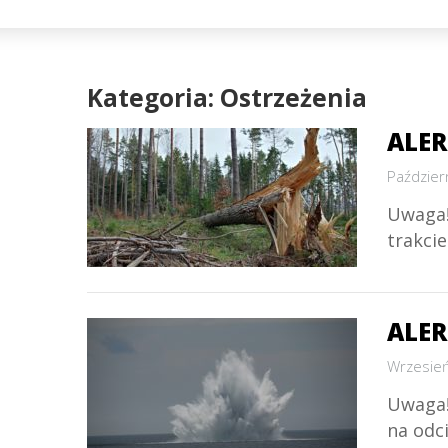
Kategoria: Ostrzeżenia
ALER
Paździer
Uwaga! 
trakci
ALER
Wrzesień
Uwaga! 
na odc