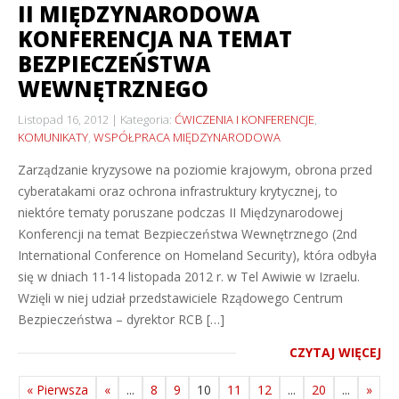
II MIĘDZYNARODOWA
KONFERENCJA NA TEMAT
BEZPIECZEŃSTWA
WEWNĘTRZNEGO
Listopad 16, 2012
Kategoria:
ĆWICZENIA I KONFERENCJE
,
KOMUNIKATY
,
WSPÓŁPRACA MIĘDZYNARODOWA
Zarządzanie kryzysowe na poziomie krajowym, obrona przed
cyberatakami oraz ochrona infrastruktury krytycznej, to
niektóre tematy poruszane podczas II Międzynarodowej
Konferencji na temat Bezpieczeństwa Wewnętrznego (2nd
International Conference on Homeland Security), która odbyła
się w dniach 11-14 listopada 2012 r. w Tel Awiwie w Izraelu.
Wzięli w niej udział przedstawiciele Rządowego Centrum
Bezpieczeństwa – dyrektor RCB […]
CZYTAJ WIĘCEJ
« Pierwsza
«
...
8
9
10
11
12
...
20
...
»