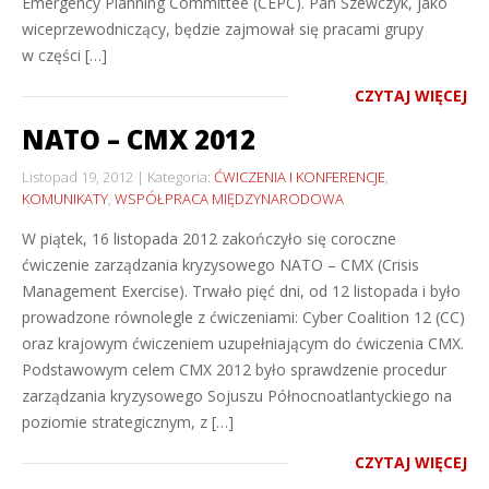
Emergency Planning Committee (CEPC). Pan Szewczyk, jako
wiceprzewodniczący, będzie zajmował się pracami grupy
w części […]
CZYTAJ WIĘCEJ
NATO – CMX 2012
Listopad 19, 2012
Kategoria:
ĆWICZENIA I KONFERENCJE
,
KOMUNIKATY
,
WSPÓŁPRACA MIĘDZYNARODOWA
W piątek, 16 listopada 2012 zakończyło się coroczne
ćwiczenie zarządzania kryzysowego NATO – CMX (Crisis
Management Exercise). Trwało pięć dni, od 12 listopada i było
prowadzone równolegle z ćwiczeniami: Cyber Coalition 12 (CC)
oraz krajowym ćwiczeniem uzupełniającym do ćwiczenia CMX.
Podstawowym celem CMX 2012 było sprawdzenie procedur
zarządzania kryzysowego Sojuszu Północnoatlantyckiego na
poziomie strategicznym, z […]
CZYTAJ WIĘCEJ