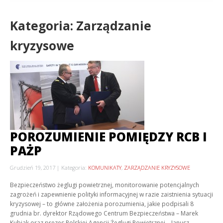
Kategoria: Zarządzanie
kryzysowe
POROZUMIENIE POMIĘDZY RCB I
PAŻP
Grudzień 19, 2017
Kategoria:
KOMUNIKATY
,
ZARZĄDZANIE KRYZYSOWE
Bezpieczeństwo żeglugi powietrznej, monitorowanie potencjalnych
zagrożeń i zapewnienie polityki informacyjnej w razie zaistnienia sytuacji
kryzysowej – to główne założenia porozumienia, jakie podpisali 8
grudnia br. dyrektor Rządowego Centrum Bezpieczeństwa – Marek
Kubiak oraz prezes Polskiej Agencji Żeglugi Powietrznej – Janusz