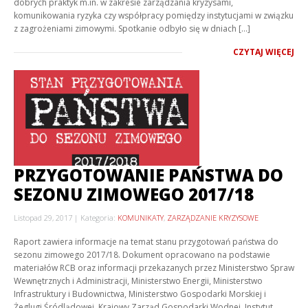
dobrych praktyk m.in. w zakresie zarządzania kryzysami,
komunikowania ryzyka czy współpracy pomiędzy instytucjami w związku
z zagrożeniami zimowymi. Spotkanie odbyło się w dniach […]
CZYTAJ WIĘCEJ
PRZYGOTOWANIE PAŃSTWA DO
SEZONU ZIMOWEGO 2017/18
Listopad 29, 2017
Kategoria:
KOMUNIKATY
,
ZARZĄDZANIE KRYZYSOWE
Raport zawiera informacje na temat stanu przygotowań państwa do
sezonu zimowego 2017/18. Dokument opracowano na podstawie
materiałów RCB oraz informacji przekazanych przez Ministerstwo Spraw
Wewnętrznych i Administracji, Ministerstwo Energii, Ministerstwo
Infrastruktury i Budownictwa, Ministerstwo Gospodarki Morskiej i
Żeglugi Śródlądowej, Krajowy Zarząd Gospodarki Wodnej, Instytut