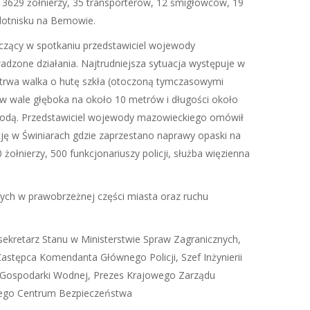
t 3629 żołnierzy, 35 transporterów, 12 śmigłowców, 19
lotnisku na Bemowie.
iczący w spotkaniu przedstawiciel wojewody
dzone działania. Najtrudniejsza sytuacja występuje w
trwa walka o hutę szkła (otoczoną tymczasowymi
 w wale głęboka na około 10 metrów i długości około
 wodą. Przedstawiciel wojewody mazowieckiego omówił
cję w Świniarach gdzie zaprzestano naprawy opaski na
łnierzy, 500 funkcjonariuszy policji, służba więzienna
ch w prawobrzeżnej części miasta oraz ruchu
sekretarz Stanu w Ministerstwie Spraw Zagranicznych,
tępca Komendanta Głównego Policji, Szef Inżynierii
i Gospodarki Wodnej, Prezes Krajowego Zarządu
owego Centrum Bezpieczeństwa