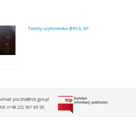
Tweety użytkownika @RCB_RP
email: poczta@rcb.gov.pl
tel. (+48 22) 361 69 00