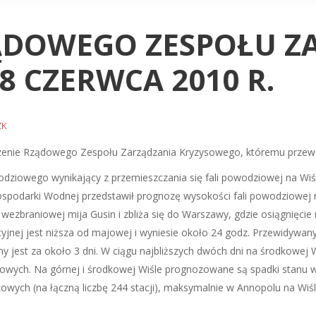
ZĄDOWEGO ZESPOŁU Z
8 CZERWCA 2010 R.
ZK
edzenie Rządowego Zespołu Zarządzania Kryzysowego, któremu przew
dziowego wynikający z przemieszczania się fali powodziowej na Wiś
 Gospodarki Wodnej przedstawił prognozę wysokości fali powodziowej n
 wezbraniowej mija Gusin i zbliża się do Warszawy, gdzie osiągnięc
acyjnej jest niższa od majowej i wyniesie około 24 godz. Przewidyw
est za około 3 dni. W ciągu najbliższych dwóch dni na środkowej Wi
owych. Na górnej i środkowej Wiśle prognozowane są spadki stanu w
wych (na łączną liczbę 244 stacji), maksymalnie w Annopolu na Wiś