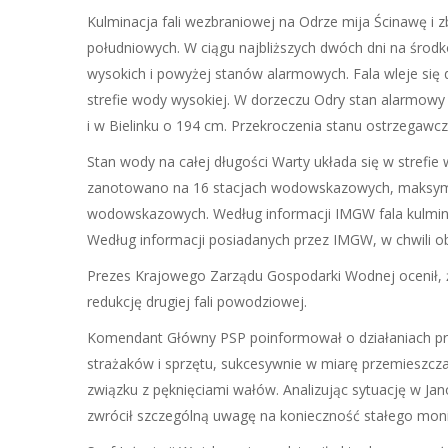
Kulminacja fali wezbraniowej na Odrze mija Ścinawę i 
południowych. W ciągu najbliższych dwóch dni na środ
wysokich i powyżej stanów alarmowych. Fala wleje się
strefie wody wysokiej. W dorzeczu Odry stan alarmowy
i w Bielinku o 194 cm. Przekroczenia stanu ostrzega
Stan wody na całej długości Warty układa się w stref
zanotowano na 16 stacjach wodowskazowych, maksyma
wodowskazowych. Według informacji IMGW fala kulminac
Według informacji posiadanych przez IMGW, w chwili obe
Prezes Krajowego Zarządu Gospodarki Wodnej ocenił, ż
redukcję drugiej fali powodziowej.
Komendant Główny PSP poinformował o działaniach pr
strażaków i sprzętu, sukcesywnie w miarę przemieszczan
związku z pęknięciami wałów. Analizując sytuację w Jano
zwrócił szczególną uwagę na konieczność stałego moni