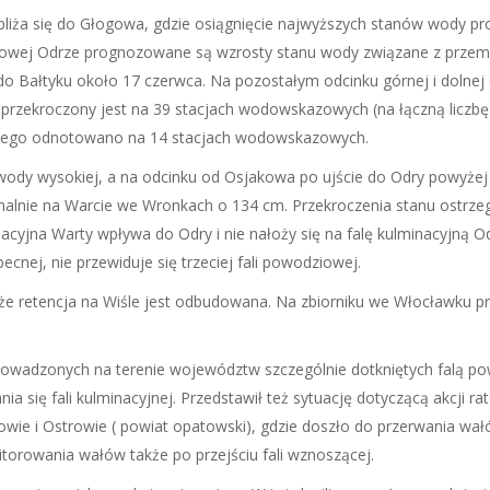
zbliża się do Głogowa, gdzie osiągnięcie najwyższych stanów wody pr
kowej Odrze prognozowane są wzrosty stanu wody związane z przemie
 do Bałtyku około 17 czerwca. Na pozostałym odcinku górnej i doln
 przekroczony jest na 39 stacjach wodowskazowych (na łączną liczbę
wczego odnotowano na 14 stacjach wodowskazowych.
ie wody wysokiej, a na odcinku od Osjakowa po ujście do Odry powy
lnie na Warcie we Wronkach o 134 cm. Przekroczenia stanu ostrz
yjna Warty wpływa do Odry i nie nałoży się na falę kulminacyjną Od
cnej, nie przewiduje się trzeciej fali powodziowej.
e retencja na Wiśle jest odbudowana. Na zbiorniku we Włocławku pr
owadzonych na terenie województw szczególnie dotkniętych falą po
ia się fali kulminacyjnej. Przedstawił też sytuację dotyczącą akcji 
wie i Ostrowie ( powiat opatowski), gdzie doszło do przerwania wałów
torowania wałów także po przejściu fali wznoszącej.