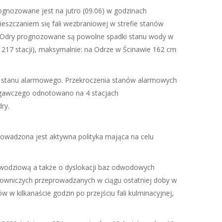
ognozowane jest na jutro (09.06) w godzinach
szczaniem się fali wezbraniowej w strefie stanów
ej Odry prognozowane są powolne spadki stanu wody w
 217 stacji), maksymalnie: na Odrze w Ścinawie 162 cm
żej stanu alarmowego. Przekroczenia stanów alarmowych
egawczego odnotowano na 4 stacjach
ry.
owadzona jest aktywna polityka mająca na celu
wodziową a także o dyslokacji baz odwodowych
ratowniczych przeprowadzanych w ciągu ostatniej doby w
 w kilkanaście godzin po przejściu fali kulminacyjnej,