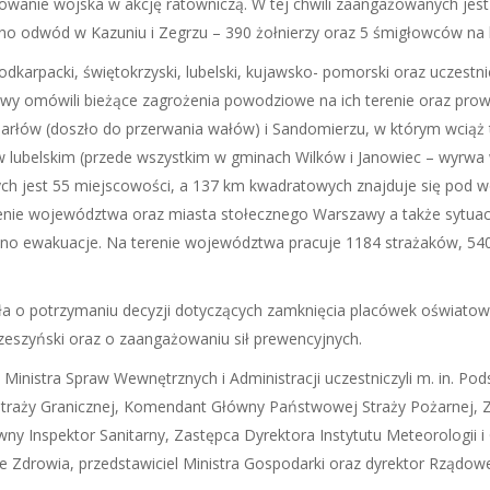
żowanie wojska w akcję ratowniczą. W tej chwili zaangażowanych jes
no odwód w Kazuniu i Zegrzu – 390 żołnierzy oraz 5 śmigłowców na 
karpacki, świętokrzyski, lubelski, kujawsko- pomorski oraz uczestn
y omówili bieżące zagrożenia powodziowe na ich terenie oraz prowa
rłów (doszło do przerwania wałów) i Sandomierzu, w którym wciąż 
 w lubelskim (przede wszystkim w gminach Wilków i Janowiec – wyrwa
ch jest 55 miejscowości, a 137 km kwadratowych znajduje się pod
erenie województwa oraz miasta stołecznego Warszawy a także sytua
o ewakuacje. Na terenie województwa pracuje 1184 strażaków, 540 żo
 o potrzymaniu decyzji dotyczących zamknięcia placówek oświatowy
zeszyński oraz o zaangażowaniu sił prewencyjnych.
inistra Spraw Wewnętrznych i Administracji uczestniczyli m. in. Pod
aży Granicznej, Komendant Główny Państwowej Straży Pożarnej, Zas
y Inspektor Sanitarny, Zastępca Dyrektora Instytutu Meteorologii 
ie Zdrowia, przedstawiciel Ministra Gospodarki oraz dyrektor Rząd