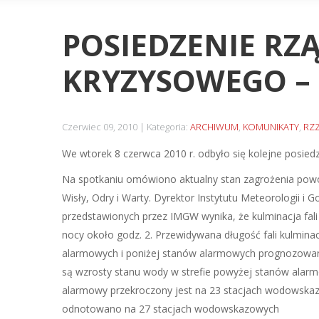
POSIEDZENIE R
KRYZYSOWEGO – 
Czerwiec 09, 2010
Kategoria:
ARCHIWUM
,
KOMUNIKATY
,
RZ
We wtorek 8 czerwca 2010 r. odbyło się kolejne posi
Na spotkaniu omówiono aktualny stan zagrożenia powo
Wisły, Odry i Warty. Dyrektor Instytutu Meteorologii i
przedstawionych przez IMGW wynika, że kulminacja fali
nocy około godz. 2. Przewidywana długość fali kulmin
alarmowych i poniżej stanów alarmowych prognozowany j
są wzrosty stanu wody w strefie powyżej stanów alarm
alarmowy przekroczony jest na 23 stacjach wodowskazo
odnotowano na 27 stacjach wodowskazowych