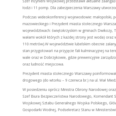
Szef Inżynierii Wojskowej przedstawił aktualne zaanga
łodzi i 11 pomp. Dla zabezpieczenia Warszawy utworzo
Podczas wideokonferencji wojewodowie: małopolski, pod
mazowieckiego i Prezydent miasta stołecznego Warszaw
województwach: świętokrzyskim w gminach Dwikozy, Ta
wałami wokół których z każdej strony jest woda) oraz
110 metrów).W województwie lubelskim obecnie zalany
stan przygotowań na przyjęcie fali kulminacyjnej na t
wale oraz w Dobrzykowie, gdzie prewencyjnie zarządzon
oraz ludność miejscowa.
Prezydent miasta stołecznego Warszawy poinformowała
drogowego (do wtorku – 9 czerwca br.) na ul. Wał Mied
W posiedzeniu oprócz Ministra Obrony Narodowej oraz M
Szef Biura Bezpieczeństwa Narodowego, Komendant Str
Wojskowej Sztabu Generalnego Wojska Polskiego, Główn
Gospodarki Wodnej, Podsekretarz Stanu w Ministerstw