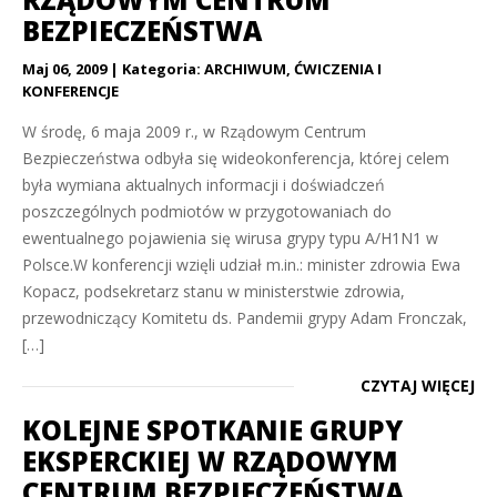
BEZPIECZEŃSTWA
Maj 06, 2009
Kategoria:
ARCHIWUM
,
ĆWICZENIA I
KONFERENCJE
W środę, 6 maja 2009 r., w Rządowym Centrum
Bezpieczeństwa odbyła się wideokonferencja, której celem
była wymiana aktualnych informacji i doświadczeń
poszczególnych podmiotów w przygotowaniach do
ewentualnego pojawienia się wirusa grypy typu A/H1N1 w
Polsce.W konferencji wzięli udział m.in.: minister zdrowia Ewa
Kopacz, podsekretarz stanu w ministerstwie zdrowia,
przewodniczący Komitetu ds. Pandemii grypy Adam Fronczak,
[…]
CZYTAJ WIĘCEJ
KOLEJNE SPOTKANIE GRUPY
EKSPERCKIEJ W RZĄDOWYM
CENTRUM BEZPIECZEŃSTWA