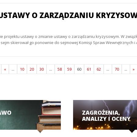
U USTAWY O ZARZĄDZANIU KRYZYSO
anie projektu ustawy o zmianie ustawy o zarządzaniu kryzysowym. W związ
u, sejm skierował go ponownie do sejmowej Komisji Spraw Wewnętrznych i 
«
...
10
20
30
...
58
59
60
61
62
...
70
...
»
AWO
ZAGROŻENIA,
ANALIZY I OCENY