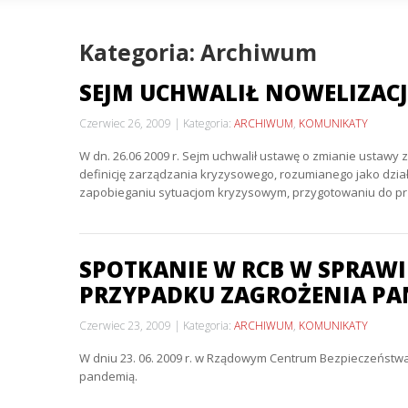
Kategoria: Archiwum
SEJM UCHWALIŁ NOWELIZAC
Czerwiec 26, 2009
Kategoria:
ARCHIWUM
,
KOMUNIKATY
W dn. 26.06 2009 r. Sejm uchwalił ustawę o zmianie ustawy
definicję zarządzania kryzysowego, rozumianego jako dzi
zapobieganiu sytuacjom kryzysowym, przygotowaniu do prz
SPOTKANIE W RCB W SPRAW
PRZYPADKU ZAGROŻENIA P
Czerwiec 23, 2009
Kategoria:
ARCHIWUM
,
KOMUNIKATY
W dniu 23. 06. 2009 r. w Rządowym Centrum Bezpieczeństw
pandemią.