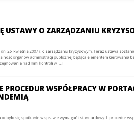
JĘ USTAWY O ZARZĄDZANIU KRYZY
 z dn. 26. kwietnia 2007 r. o zarządzaniu kryzysowym. Teraz ustawa zost
ałalność organów administracji publicznej będąca elementem kierowania
ejmowania nad nimi kontroli w […]
IE PROCEDUR WSPÓŁPRACY W PORTA
ANDEMIĄ
a odbyło się spotkanie w sprawie wymagań i standardowych procedur wsp