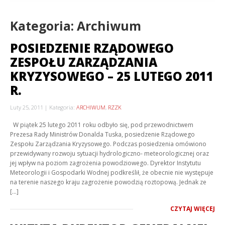
Kategoria: Archiwum
POSIEDZENIE RZĄDOWEGO
ZESPOŁU ZARZĄDZANIA
KRYZYSOWEGO – 25 LUTEGO 2011
R.
Luty 25, 2011
Kategoria:
ARCHIWUM
,
RZZK
W piątek 25 lutego 2011 roku odbyło się, pod przewodnictwem
Prezesa Rady Ministrów Donalda Tuska, posiedzenie Rządowego
Zespołu Zarządzania Kryzysowego. Podczas posiedzenia omówiono
przewidywany rozwoju sytuacji hydrologiczno- meteorologicznej oraz
jej wpływ na poziom zagrożenia powodziowego. Dyrektor Instytutu
Meteorologii i Gospodarki Wodnej podkreślił, że obecnie nie występuje
na terenie naszego kraju zagrożenie powodzią roztopową. Jednak ze
[…]
CZYTAJ WIĘCEJ