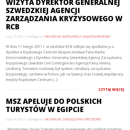
WIZYTA DYREKTOR GENERALNEJ
SZWEDZKIEJ AGENCJI
ZARZĄDZANIA KRYZYSOWEGO W
RCB
Luty 15, 2011
Kategoria:
ARCHIWUM
,
WSPÓŁPRACA MIĘDZYNARODOWA
W dniu 11 lutego 2011 r. w siedzibie RCB odbyło się spotkanie p.o.
dyrektora Rządowego Centrum Bezpieczeństwa Pana Marka
Komorowskiego z Dyrektor Generalną Szwedzkiej Agencji Zarządzania
Kryzysowego (Swedish Civil Contingencies Agency) Panią Heleną
Lindberg. Tematem rozmowy był system i struktury zarządzania
kryzysowego, zarówno w Polsce, jak i w Szwecji oraz rozwój współpracy
między Rządowym Centrum […]
CZYTAJ WIĘCEJ
MSZ APELUJE DO POLSKICH
TURYSTÓW W EGIPCIE
Luty 04, 2011
Kategoria:
ARCHIWUM
,
ZARZĄDZANIE KRYZYSOWE
Ministerstwo Spraw Zagranicznych zaapelowało do polskich turystów,