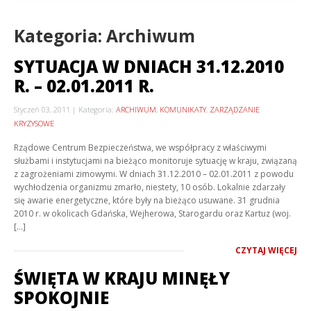
Kategoria: Archiwum
SYTUACJA W DNIACH 31.12.2010
R. – 02.01.2011 R.
Styczeń 03, 2011
Kategoria:
ARCHIWUM
,
KOMUNIKATY
,
ZARZĄDZANIE
KRYZYSOWE
Rządowe Centrum Bezpieczeństwa, we współpracy z właściwymi
służbami i instytucjami na bieżąco monitoruje sytuację w kraju, związaną
z zagrożeniami zimowymi. W dniach 31.12.2010 – 02.01.2011 z powodu
wychłodzenia organizmu zmarło, niestety, 10 osób. Lokalnie zdarzały
się awarie energetyczne, które były na bieżąco usuwane. 31 grudnia
2010 r. w okolicach Gdańska, Wejherowa, Starogardu oraz Kartuz (woj.
[…]
CZYTAJ WIĘCEJ
ŚWIĘTA W KRAJU MINĘŁY
SPOKOJNIE