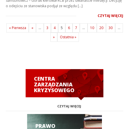
Samsonowicz – Górski kierował RCB przez dwanaście miesięcy. Decyzję
o odejściu ze stanowiska podjął ze względu […]
CZYTAJ WIĘCEJ
« Pierwsza
«
...
3
4
5
6
7
...
10
20
30
...
»
Ostatnia »
CENTRA
ZARZĄDZANIA
KRYZYSOWEGO
CZYTAJ WIĘCEJ
PRAWO