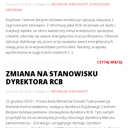
Grudzień 27, 2010
Kategoria:
ARCHIWUM
,
KOMUNIKATY
,
ZARZĄDZANIE
KRYZYSOWE
Rządowe Centrum Bezpieczeństwa monitoruje sytuację związaną z
zagrożeniami zimowymi. Z informacji jakie RCB otrzymała od służb i
instytucji wynika, że okres świąteczny minął w większości spokojnie.
Lokalnie zdarzały się awarie energetyczne oraz podtopienia. Obecnie
sytuacja stabilizuje się, prace przy usuwaniu awarii energetycznych
trwają jeszcze w województwie pomorskim. Niestety, w wyniku
wychłodzenia w ciągu trzech ostatnich […]
CZYTAJ WIĘCEJ
ZMIANA NA STANOWISKU
DYREKTORA RCB
Grudzień 22, 2010
Kategoria:
ARCHIWUM
,
KOMUNIKATY
22 grudnia 2010 r. Prezes Rady Ministrów Donald Tusk powierzył
Markowi Komorowskiemu, zastępcy dyrektora Rządowego Centrum
Bezpieczeństwa pełnienie obowiązków dyrektora RCB. Tym samym
przychylił się do wcześniejszej prośby obecnego dyrektora Marcina
Samsonowicza – Górskiego i przyjął jego dymisję. Dyrektor