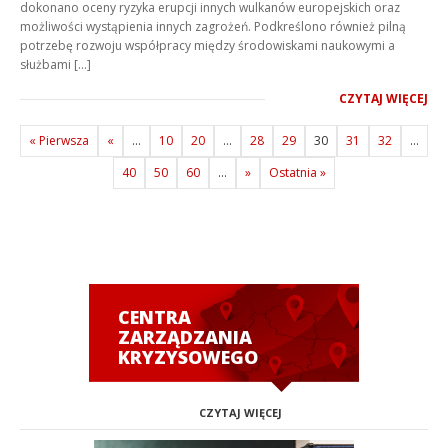
dokonano oceny ryzyka erupcji innych wulkanów europejskich oraz
możliwości wystąpienia innych zagrożeń. Podkreślono również pilną
potrzebę rozwoju współpracy między środowiskami naukowymi a
służbami […]
CZYTAJ WIĘCEJ
« Pierwsza
«
...
10
20
...
28
29
30
31
32
...
40
50
60
...
»
Ostatnia »
CENTRA
ZARZĄDZANIA
KRYZYSOWEGO
CZYTAJ WIĘCEJ