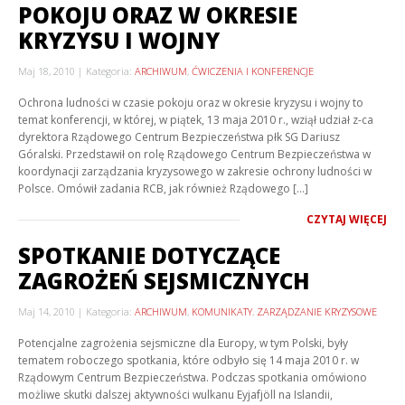
POKOJU ORAZ W OKRESIE
KRYZYSU I WOJNY
Maj 18, 2010
Kategoria:
ARCHIWUM
,
ĆWICZENIA I KONFERENCJE
Ochrona ludności w czasie pokoju oraz w okresie kryzysu i wojny to
temat konferencji, w której, w piątek, 13 maja 2010 r., wziął udział z-ca
dyrektora Rządowego Centrum Bezpieczeństwa płk SG Dariusz
Góralski. Przedstawił on rolę Rządowego Centrum Bezpieczeństwa w
koordynacji zarządzania kryzysowego w zakresie ochrony ludności w
Polsce. Omówił zadania RCB, jak również Rządowego […]
CZYTAJ WIĘCEJ
SPOTKANIE DOTYCZĄCE
ZAGROŻEŃ SEJSMICZNYCH
Maj 14, 2010
Kategoria:
ARCHIWUM
,
KOMUNIKATY
,
ZARZĄDZANIE KRYZYSOWE
Potencjalne zagrożenia sejsmiczne dla Europy, w tym Polski, były
tematem roboczego spotkania, które odbyło się 14 maja 2010 r. w
Rządowym Centrum Bezpieczeństwa. Podczas spotkania omówiono
możliwe skutki dalszej aktywności wulkanu Eyjafjöll na Islandii,