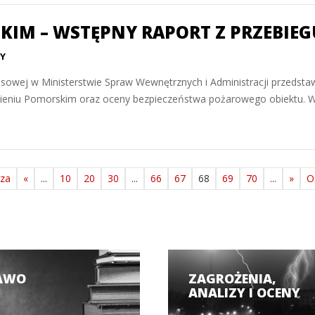
IM – WSTĘPNY RAPORT Z PRZEBIEG
Y
prasowej w Ministerstwie Spraw Wewnętrznych i Administracji przedsta
ieniu Pomorskim oraz oceny bezpieczeństwa pożarowego obiektu. W 
sza
«
...
10
20
30
...
66
67
68
69
70
...
»
O
AWO
ZAGROŻENIA,
ANALIZY I OCENY