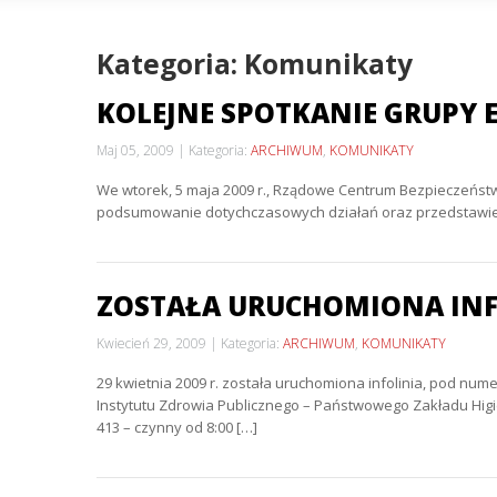
Kategoria: Komunikaty
KOLEJNE SPOTKANIE GRUPY
Maj 05, 2009
Kategoria:
ARCHIWUM
,
KOMUNIKATY
We wtorek, 5 maja 2009 r., Rządowe Centrum Bezpieczeństwa
podsumowanie dotychczasowych działań oraz przedstawieni
ZOSTAŁA URUCHOMIONA INF
Kwiecień 29, 2009
Kategoria:
ARCHIWUM
,
KOMUNIKATY
29 kwietnia 2009 r. została uruchomiona infolinia, pod n
Instytutu Zdrowia Publicznego – Państwowego Zakładu Higie
413 – czynny od 8:00 […]