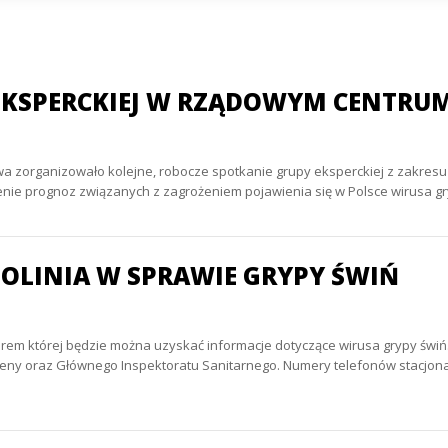
 EKSPERCKIEJ W RZĄDOWYM CENTRU
 zorganizowało kolejne, robocze spotkanie grupy eksperckiej z zakresu e
e prognoz związanych z zagrożeniem pojawienia się w Polsce wirusa gr
OLINIA W SPRAWIE GRYPY ŚWIŃ
umerem której będzie można uzyskać informacje dotyczące wirusa grypy ś
ny oraz Głównego Inspektoratu Sanitarnego. Numery telefonów stacjonarny