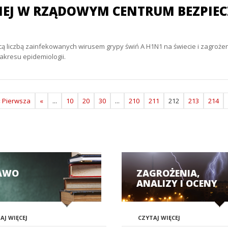
KIEJ W RZĄDOWYM CENTRUM BEZPIE
jącą liczbą zainfekowanych wirusem grypy świń A H1N1 na świecie i zagro
akresu epidemiologii.
« Pierwsza
«
...
10
20
30
...
210
211
212
213
214
AWO
ZAGROŻENIA,
ANALIZY I OCENY
AJ WIĘCEJ
CZYTAJ WIĘCEJ