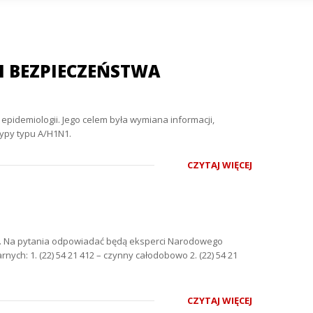
M BEZPIECZEŃSTWA
pidemiologii. Jego celem była wymiana informacji,
ypy typu A/H1N1.
CZYTAJ WIĘCEJ
wiń. Na pytania odpowiadać będą eksperci Narodowego
ch: 1. (22) 54 21 412 – czynny całodobowo 2. (22) 54 21
CZYTAJ WIĘCEJ