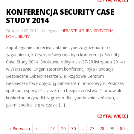
KONFERENCJA SECURITY CASE
STUDY 2014
Grudzień 02, 2014
Kategoria:
INFRASTRUKTURA KRYTYCZNA
,
KOMUNIKATY
Zapobieganie i przeciwdziałanie cyberzagrożeniom to
zagadnienia, którym poświęcona była konferencja Security
Case Study 2014. Spotkanie odbyło się 27-28 listopada 2014 r
w Warszawie. Organizatorem konferencji była Fundacja
Bezpieczna Cyberprzestrzeń, a Rządowe Centrum
Bezpieczeństwa objęło ją patronatem honorowym. Podczas
spotkania specjaliści z zakresu bezpieczeństwa IT omawiali
konkretne przypadki zagrożeń dla cyberbezpieczeństwa, z
jakimi spotkali się w czasie […]
CZYTAJ WIĘCEJ
« Pierwsza
«
...
10
20
30
...
77
78
79
80