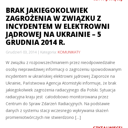
BRAK JAKIEGOKOLWIEK
ZAGROŻENIA W ZWIĄZKU Z
INCYDENTEM W ELEKTROWNI
JĄDROWEJ NA UKRAINIE – 5
GRUDNIA 2014 R.
Grudzień 03, 2014
Kategoria:
KOMUNIKATY
W związku z rozpowszechnianiem przez nieodpowiedzialne
osoby nieprawdziwej informacji o zagrożeniu spowodowanym
incydentem w ukraińskiej elektrowni jądrowej Zaporoże na
Ukrainie, Państwowa Agencja Atomistyki informuje, że brak
jakiegokolwiek zagrożenia radiacyjnego dla Polski. Sytuacja
radiacyjna kraju jest całodobowo monitorowana przez
Centrum do Spraw Zdarzeń Radiacyjnych. Na podstawie
danych z systemu stacji wczesnego wykrywania skażeń
promieniotwórczych nie stwierdzono […]
CZYTAJ WIĘCEJ