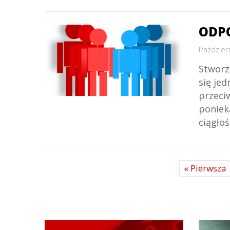
ODP
Paździer
Stworz
się je
przeci
poniek
ciągło
« Pierwsza