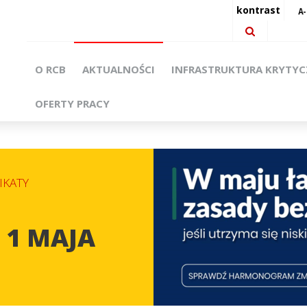
kontrast
O RCB
AKTUALNOŚCI
INFRASTRUKTURA KRYTY
OFERTY PRACY
KATY
 1 MAJA