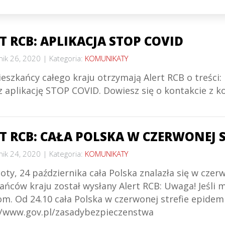
T RCB: APLIKACJA STOP COVID
nik 26, 2020
Kategoria:
KOMUNIKATY
eszkańcy całego kraju otrzymają Alert RCB o treści:
z aplikację STOP COVID. Dowiesz się o kontakcie z 
T RCB: CAŁA POLSKA W CZERWONEJ S
nik 24, 2020
Kategoria:
KOMUNIKATY
ty, 24 października cała Polska znalazła się w czer
ańców kraju został wysłany Alert RCB: Uwaga! Jeśli
om. Od 24.10 cała Polska w czerwonej strefie epid
//www.gov.pl/zasadybezpieczenstwa