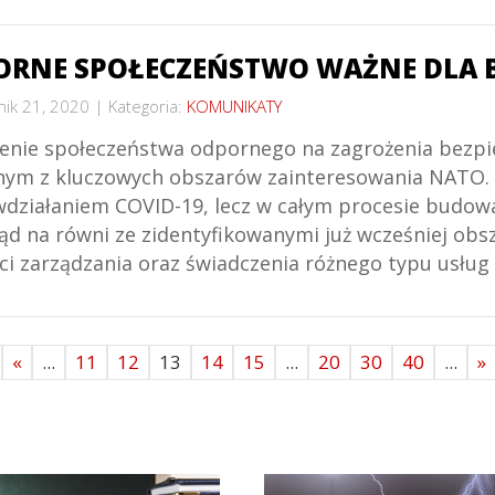
ORNE SPOŁECZEŃSTWO WAŻNE DLA 
nik 21, 2020
Kategoria:
KOMUNIKATY
enie społeczeństwa odpornego na zagrożenia bezpie
dnym z kluczowych obszarów zainteresowania NATO. Dz
wdziałaniem COVID-19, lecz w całym procesie budowa
ąd na równi ze zidentyfikowanymi już wcześniej obs
ści zarządzania oraz świadczenia różnego typu usług
«
...
11
12
13
14
15
...
20
30
40
...
»