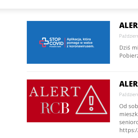
ALER
Paździer
Dziś mi
Pobier
ALER
Paździer
Od sobo
mieszk
senior
https: