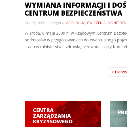
WYMIANA INFORMACJI I DO
CENTRUM BEZPIECZEŃSTWA
Maj 06, 2009
Kategoria:
ARCHIWUM
,
ĆWICZENIA I KONFEREN
W środę, 6 maja 2009 r., w Rządowym Centrum Bezpiecz
podmiotów w przygotowaniach do ewentualnego pojawieni
stanu w ministerstwie zdrowia, przewodniczący Komite
« Pierw
CENTRA
PR
ZARZĄDZANIA
KRYZYSOWEGO