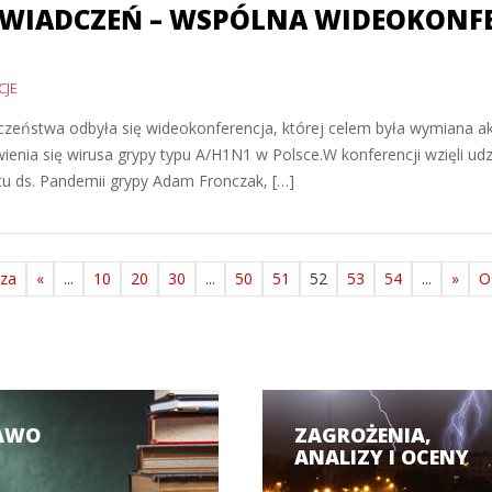
ŚWIADCZEŃ – WSPÓLNA WIDEOKON
CJE
eństwa odbyła się wideokonferencja, której celem była wymiana ak
a się wirusa grypy typu A/H1N1 w Polsce.W konferencji wzięli udzi
tu ds. Pandemii grypy Adam Fronczak, […]
sza
«
...
10
20
30
...
50
51
52
53
54
...
»
O
AWO
ZAGROŻENIA,
ANALIZY I OCENY