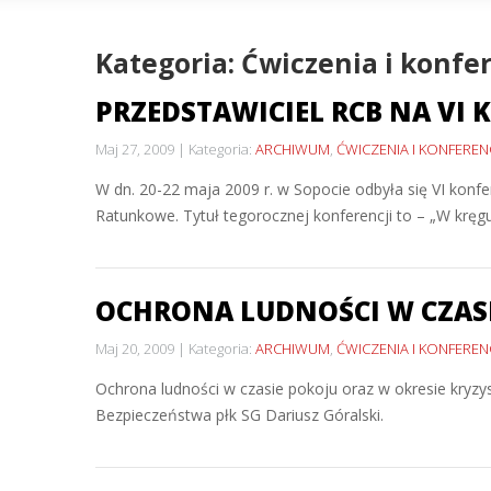
Kategoria: Ćwiczenia i konfe
PRZEDSTAWICIEL RCB NA VI
Maj 27, 2009
Kategoria:
ARCHIWUM
,
ĆWICZENIA I KONFEREN
W dn. 20-22 maja 2009 r. w Sopocie odbyła się VI kon
Ratunkowe. Tytuł tegorocznej konferencji to – „W kręgu
OCHRONA LUDNOŚCI W CZASI
Maj 20, 2009
Kategoria:
ARCHIWUM
,
ĆWICZENIA I KONFEREN
Ochrona ludności w czasie pokoju oraz w okresie kryzys
Bezpieczeństwa płk SG Dariusz Góralski.