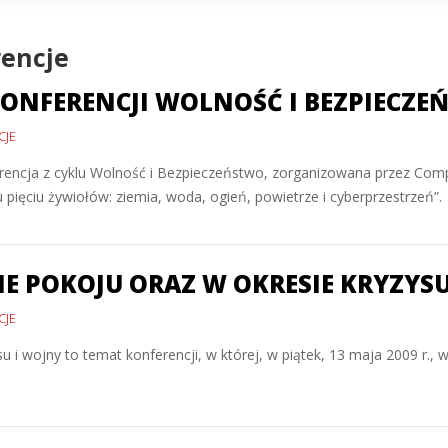
rencje
 KONFERENCJI WOLNOŚĆ I BEZPIECZ
CJE
ferencja z cyklu Wolność i Bezpieczeństwo, zorganizowana przez C
 pięciu żywiołów: ziemia, woda, ogień, powietrze i cyberprzestrzeń”.
E POKOJU ORAZ W OKRESIE KRYZYSU
CJE
u i wojny to temat konferencji, w której, w piątek, 13 maja 2009 r.,