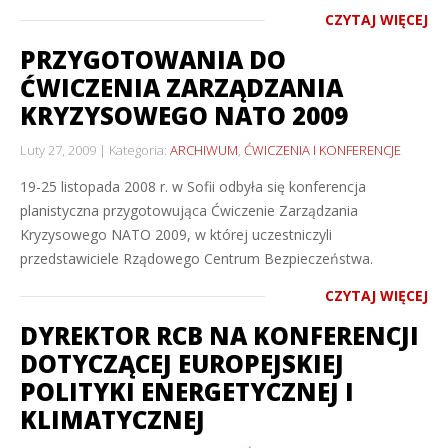
CZYTAJ WIĘCEJ
PRZYGOTOWANIA DO
ĆWICZENIA ZARZĄDZANIA
KRYZYSOWEGO NATO 2009
Luty 27, 2009
Kategoria:
ARCHIWUM
,
ĆWICZENIA I KONFERENCJE
19-25 listopada 2008 r. w Sofii odbyła się konferencja
planistyczna przygotowująca Ćwiczenie Zarządzania
Kryzysowego NATO 2009, w której uczestniczyli
przedstawiciele Rządowego Centrum Bezpieczeństwa.
CZYTAJ WIĘCEJ
DYREKTOR RCB NA KONFERENCJI
DOTYCZĄCEJ EUROPEJSKIEJ
POLITYKI ENERGETYCZNEJ I
KLIMATYCZNEJ