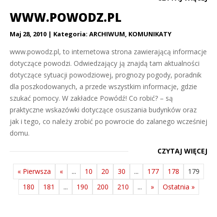
WWW.POWODZ.PL
Maj 28, 2010
Kategoria:
ARCHIWUM
,
KOMUNIKATY
www.powodz.pl, to internetowa strona zawierającą informacje
dotyczące powodzi. Odwiedzający ją znajdą tam aktualności
dotyczące sytuacji powodziowej, prognozy pogody, poradnik
dla poszkodowanych, a przede wszystkim informacje, gdzie
szukać pomocy. W zakładce Powódź! Co robić? – są
praktyczne wskazówki dotyczące osuszania budynków oraz
jak i tego, co należy zrobić po powrocie do zalanego wcześniej
domu.
CZYTAJ WIĘCEJ
« Pierwsza
«
...
10
20
30
...
177
178
179
180
181
...
190
200
210
...
»
Ostatnia »