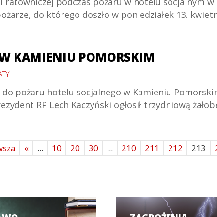
ji ratowniczej podczas pożaru w hotelu socjalnym 
żarze, do którego doszło w poniedziałek 13. kwietn
 W KAMIENIU POMORSKIM
ATY
zło do pożaru hotelu socjalnego w Kamieniu Pomorsk
Prezydent RP Lech Kaczyński ogłosił trzydniową żało
wsza
«
...
10
20
30
...
210
211
212
213