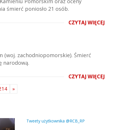
w Kamieniu Pomorskim oraz oceny
ia śmierć poniosło 21 osób.
CZYTAJ WIĘCEJ
im (woj. zachodniopomorskie). Śmierć
bę narodową.
CZYTAJ WIĘCEJ
214
»
Tweety użytkownika @RCB_RP