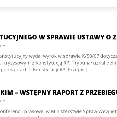
TUCYJNEGO W SPRAWIE USTAWY O 
ATY
nstytucyjny wydał wyrok w sprawie K/50/07 dotyczące
 kryzysowym z Konstytucją RP. Trybunał uznał definic
odną z art. 2 Konstytucji RP. Przepis […]
IM – WSTĘPNY RAPORT Z PRZEBIEG
ATY
j konferencji prasowej w Ministerstwie Spraw Wewnęt