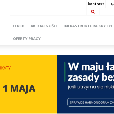
kontrast
O RCB
AKTUALNOŚCI
INFRASTRUKTURA KRYTY
OFERTY PRACY
KATY
 1 MAJA