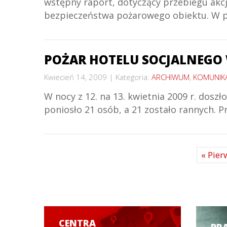
wstępny raport, dotyczący przebiegu akc
bezpieczeństwa pożarowego obiektu. W po
POŻAR HOTELU SOCJALNEGO
Kwiecień 14, 2009
Kategoria:
ARCHIWUM
,
KOMUNIK
W nocy z 12. na 13. kwietnia 2009 r. dos
poniosło 21 osób, a 21 zostało rannych. 
« Pier
CENTRA