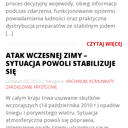
proces decyzyjny wojewody, obieg informacji
podczas zdarzenia, funkcjonowanie systemu
powiadamiania ludności oraz praktyczna
dystrybucja preparatów ze stabilnym jodem
[…]
CZYTAJ WIĘCEJ
ATAK WCZESNEJ ZIMY –
SYTUACJA POWOLI STABILIZUJE
SIĘ
Listopad 05, 2010
Kategoria:
ARCHIWUM
,
KOMUNIKATY
,
ZARZĄDZANIE KRYZYSOWE
W całym kraju trwa usuwanie skutków
wczorajszych (14 października 2010 r.) opadów
śniegu i porywistego wiatru. Sytuacja
atmosferyczna powoli się poprawia,
intensywne opady śniegu utrzymują się w