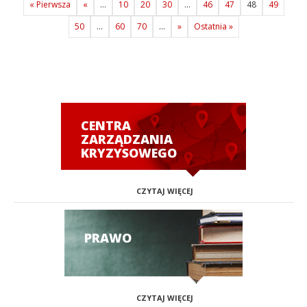
« Pierwsza
«
...
10
20
30
...
46
47
48
49
50
...
60
70
...
»
Ostatnia »
CENTRA
ZARZĄDZANIA
KRYZYSOWEGO
CZYTAJ WIĘCEJ
PRAWO
CZYTAJ WIĘCEJ