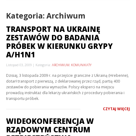
Kategoria: Archiwum
TRANSPORT NA UKRAINĘ
ZESTAWÓW DO BADANIA
PRÓBEK W KIERUNKU GRYPY
A/H1N1
Listopad 03, 2009
Kategoria:
ARCHIWUM
,
KOMUNIKATY
Dzisiaj, 3 listopada 2009 r. na przejście graniczne z Ukrainą (Hrebenne),
dotarł transport z pierwszą, z deklarowanej przez rząd, partią 400
zestawów do pobierania wymazów. Polscy eksperci na miejscu
prowadzą instruktaż dla lekarzy ukraińskich z procedury pobierania i
transportu próbek.
CZYTAJ WIĘCEJ
WIDEOKONFERENCJA W
RZĄDOWYM CENTRUM