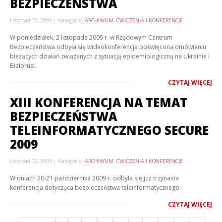
BEZPIECZEŃSTWA
Listopad 02, 2009
Kategoria:
ARCHIWUM
,
ĆWICZENIA I KONFERENCJE
W poniedziałek, 2 listopada 2009 r. w Rządowym Centrum
Bezpieczeństwa odbyła się wideokonferencja poświęcona omówieniu
bieżących działań związanych z sytuacją epidemiologiczną na Ukrainie i
Białorusi.
CZYTAJ WIĘCEJ
XIII KONFERENCJA NA TEMAT
BEZPIECZEŃSTWA
TELEINFORMATYCZNEGO SECURE
2009
Listopad 02, 2009
Kategoria:
ARCHIWUM
,
ĆWICZENIA I KONFERENCJE
W dniach 20-21 października 2009 r. odbyła się już trzynasta
konferencja dotycząca bezpieczeństwa teleinformatycznego.
CZYTAJ WIĘCEJ