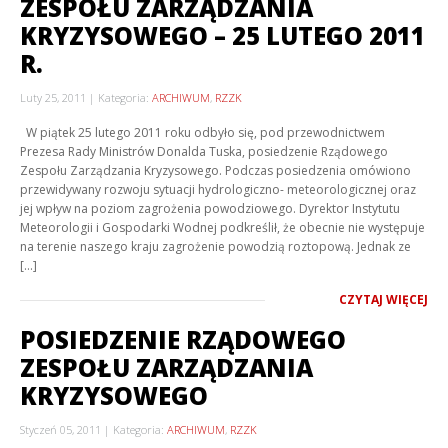
ZESPOŁU ZARZĄDZANIA
KRYZYSOWEGO – 25 LUTEGO 2011
R.
Luty 25, 2011
Kategoria:
ARCHIWUM
,
RZZK
W piątek 25 lutego 2011 roku odbyło się, pod przewodnictwem
Prezesa Rady Ministrów Donalda Tuska, posiedzenie Rządowego
Zespołu Zarządzania Kryzysowego. Podczas posiedzenia omówiono
przewidywany rozwoju sytuacji hydrologiczno- meteorologicznej oraz
jej wpływ na poziom zagrożenia powodziowego. Dyrektor Instytutu
Meteorologii i Gospodarki Wodnej podkreślił, że obecnie nie występuje
na terenie naszego kraju zagrożenie powodzią roztopową. Jednak ze
[…]
CZYTAJ WIĘCEJ
POSIEDZENIE RZĄDOWEGO
ZESPOŁU ZARZĄDZANIA
KRYZYSOWEGO
Styczeń 05, 2011
Kategoria:
ARCHIWUM
,
RZZK