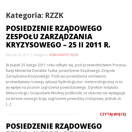
Kategoria: RZZK
POSIEDZENIE RZĄDOWEGO
ZESPOŁU ZARZĄDZANIA
KRYZYSOWEGO – 25 II 2011 R.
Marzec 20, 2011
Kategoria:
KOMUNIKATY
,
RZZK
W piątek 25 lutego 2011 roku odbyło się, pod przewodnictwem Prezesa
Rady Ministrów Donalda Tuska, posiedzenie Rządowego Zespołu
Zarządzania Kryzysowego. Podczas posiedzenia omówiono
przewidywany rozwoju sytuacji hydrologiczno- meteorologicznej oraz
jej wpływ na poziom zagrożenia powodziowego. Dyrektor Instytutu
Meteorologii i Gospodarki Wodnej podkreślił, że obecnie nie występuje
na terenie naszego kraju zagrożenie powodzią roztopową. Jednak ze
[…]
CZYTAJ WIĘCEJ
POSIEDZENIE RZĄDOWEGO