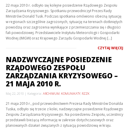
22 maja 2010 r. odbyło się kolejne posiedzenie Rządowego Zespołu
Zarządzania Kryzysowego. Spotkaniu przewodniczył Prezes Rady
Ministrów Donald Tusk. Podczas spotkania omówiono obecną sytuację
w regionach szczególnie zagrożonych, sytuację na terenach dotkniętych
powodzią oraz zagrożenia wynikające z przemieszczania się i długości
fali powodziowej. Przedstawiciele Instytutu Meteorologii i Gospodarki
Wodnej (IMGW) oraz Krajowego Zarządu Gospodarki Wodnej […]
CZYTAJ WIĘCEJ
NADZWYCZAJNE POSIEDZENIE
RZĄDOWEGO ZESPOŁU
ZARZĄDZANIA KRYZYSOWEGO –
21 MAJA 2010 R.
Maj 22, 2010
Kategoria:
ARCHIWUM
,
KOMUNIKATY
,
RZZK
21 maja 2010 r., pod przewodnictwem Prezesa Rady Ministrów Donalda
Tuska, odbyło się trzecie z kolei, nadzwyczajne posiedzenie Rządowego
Zespołu Zarządzania Kryzysowego. Na posiedzeniu Zespołu, uczestnicy
przedstawili bieżącą informację w zakresie dotychczasowych oraz
planowanych działań związanych z sytuacją powodziową w kraju.