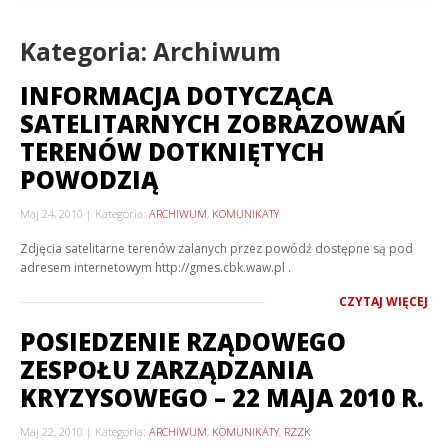
Kategoria: Archiwum
INFORMACJA DOTYCZĄCA
SATELITARNYCH ZOBRAZOWAŃ
TERENÓW DOTKNIĘTYCH
POWODZIĄ
Maj 24, 2010
Kategoria:
ARCHIWUM
,
KOMUNIKATY
Zdjęcia satelitarne terenów zalanych przez powódź dostępne są pod
adresem internetowym http://gmes.cbk.waw.pl .
CZYTAJ WIĘCEJ
POSIEDZENIE RZĄDOWEGO
ZESPOŁU ZARZĄDZANIA
KRYZYSOWEGO – 22 MAJA 2010 R.
Maj 22, 2010
Kategoria:
ARCHIWUM
,
KOMUNIKATY
,
RZZK