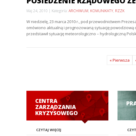
POSIEDZENIE RZĄDOWEGO ZE
Maj 24, 2010
Kategoria:
ARCHIWUM
,
KOMUNIKATY
,
RZZK
W niedzielę, 23 marca 2010 r., pod przewodnictwem Preze
omówiono aktualną i prognozowaną sytuację powodziową ora
przedstawił sytuację meteorologiczno – hydrologiczną Pols
« Pierwsza
CENTRA
PR
ZARZĄDZANIA
KRYZYSOWEGO
CZYTAJ WIĘCEJ
CZYT