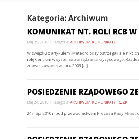
Kategoria: Archiwum
KOMUNIKAT NT. ROLI RCB W
Maj 25, 2010
Kategoria:
ARCHIWUM
,
KOMUNIKATY
W związku z artykułem „Meteorolodzy ostrzegali ale nikt ich
rolę Centrum w systemie zarządzania kryzysowego. Rządow
znowelizowanej w lipcu 2009 […]
POSIEDZENIE RZĄDOWEGO ZE
Maj 24, 2010
Kategoria:
ARCHIWUM
,
KOMUNIKATY
,
RZZK
24 maja 2010 r. pod przewodnictwem Prezesa Rady Ministr