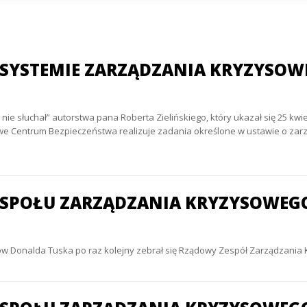
 SYSTEMIE ZARZĄDZANIA KRYZYSO
 nie słuchał” autorstwa pana Roberta Zielińskiego, który ukazał się 25 kw
e Centrum Bezpieczeństwa realizuje zadania określone w ustawie o zarz
SPOŁU ZARZĄDZANIA KRYZYSOWEGO –
ów Donalda Tuska po raz kolejny zebrał się Rządowy Zespół Zarządzania