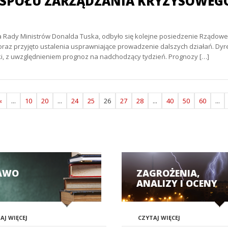
SPOŁU ZARZĄDZANIA KRYZYSOWEGO –
sa Rady Ministrów Donalda Tuska, odbyło się kolejne posiedzenie Rządo
z przyjęto ustalenia usprawniające prowadzenie dalszych działań. Dyrek
ki, z uwzględnieniem prognoz na nadchodzący tydzień. Prognozy […]
«
...
10
20
...
24
25
26
27
28
...
40
50
60
...
AWO
ZAGROŻENIA,
ANALIZY I OCENY
AJ WIĘCEJ
CZYTAJ WIĘCEJ